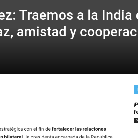
z: Traemos a la India 
z, amistad y cooperac
¡
tir
f
D
stratégica con el fin de
fortalecer las relaciones
 bilateral,
la presidenta encargada de la República