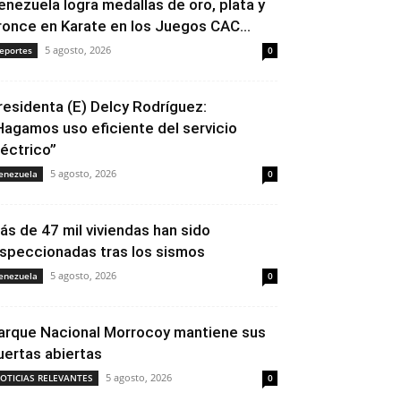
enezuela logra medallas de oro, plata y
ronce en Karate en los Juegos CAC...
5 agosto, 2026
eportes
0
residenta (E) Delcy Rodríguez:
Hagamos uso eficiente del servicio
léctrico”
5 agosto, 2026
enezuela
0
ás de 47 mil viviendas han sido
nspeccionadas tras los sismos
5 agosto, 2026
enezuela
0
arque Nacional Morrocoy mantiene sus
uertas abiertas
5 agosto, 2026
OTICIAS RELEVANTES
0