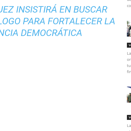
co
EZ INSISTIRÁ EN BUSCAR
LOGO PARA FORTALECER LA
NCIA DEMOCRÁTICA
V
La
or
tu
fi
V
La