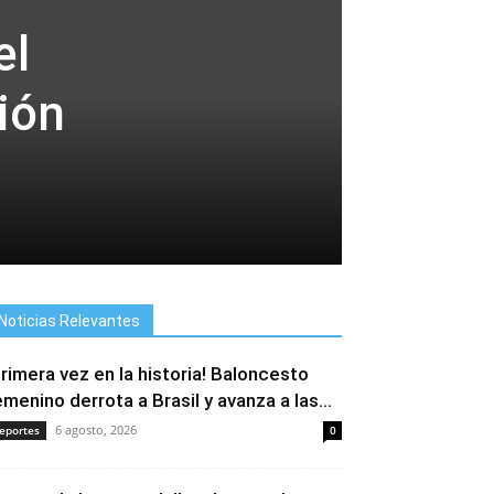
el
ión
Noticias Relevantes
Primera vez en la historia! Baloncesto
emenino derrota a Brasil y avanza a las...
6 agosto, 2026
eportes
0