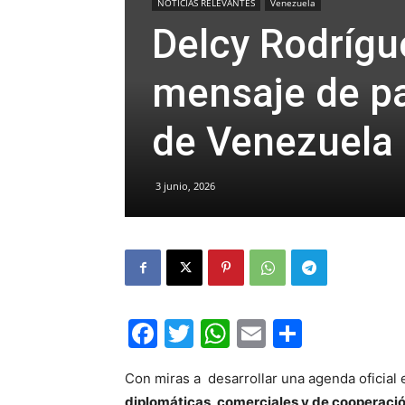
NOTICIAS RELEVANTES
Venezuela
Delcy Rodrígue
mensaje de pa
de Venezuela
3 junio, 2026
Facebook
Twitter
WhatsApp
Email
Compar
Con miras a desarrollar una agenda oficial e
diplomáticas, comerciales y de cooperación