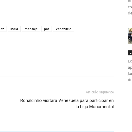
ot
co
tir
de
uez
India
mensaje
paz
Venezuela
V
Lo
ap
Ju
de
Artículo siguiente
Ronaldinho visitará Venezuela para participar en
la Liga Monumental