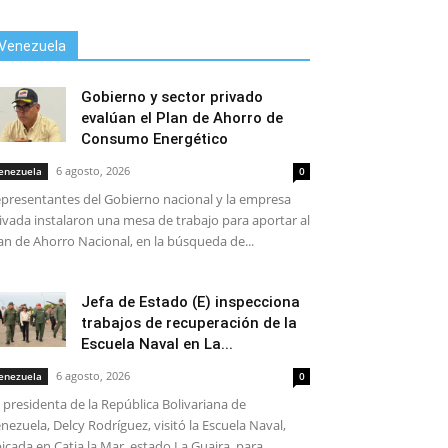
Venezuela
Gobierno y sector privado
evalúan el Plan de Ahorro de
Consumo Energético
6 agosto, 2026
enezuela
0
presentantes del Gobierno nacional y la empresa
ivada instalaron una mesa de trabajo para aportar al
an de Ahorro Nacional, en la búsqueda de...
Jefa de Estado (E) inspecciona
trabajos de recuperación de la
Escuela Naval en La...
6 agosto, 2026
enezuela
0
 presidenta de la República Bolivariana de
nezuela, Delcy Rodríguez, visitó la Escuela Naval,
icada en Catia la Mar, estado La Guaira, para