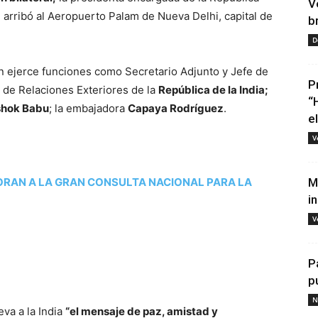
V
, arribó al Aeropuerto Palam de Nueva Delhi, capital de
b
D
en ejerce funciones como Secretario Adjunto y Jefe de
P
o de Relaciones Exteriores de la
República de la India;
“
shok Babu
; la embajadora
Capaya Rodríguez
.
e
V
ORAN A LA GRAN CONSULTA NACIONAL PARA LA
M
i
V
P
p
N
eva a la India
“el mensaje de paz, amistad y