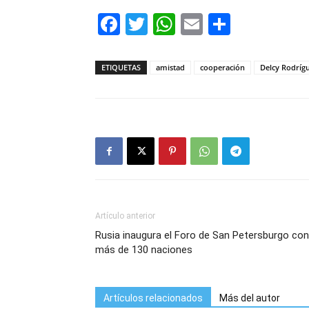
Facebook
Twitter
WhatsApp
Email
Compar
ETIQUETAS
amistad
cooperación
Delcy Rodríg
Artículo anterior
Rusia inaugura el Foro de San Petersburgo con
más de 130 naciones
Artículos relacionados
Más del autor