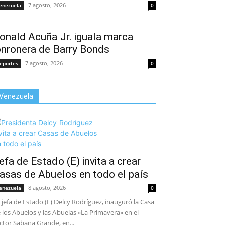
7 agosto, 2026
enezuela
0
onald Acuña Jr. iguala marca
onronera de Barry Bonds
7 agosto, 2026
eportes
0
Venezuela
efa de Estado (E) invita a crear
asas de Abuelos en todo el país
8 agosto, 2026
enezuela
0
 jefa de Estado (E) Delcy Rodríguez, inauguró la Casa
 los Abuelos y las Abuelas «La Primavera» en el
ctor Sabana Grande, en...