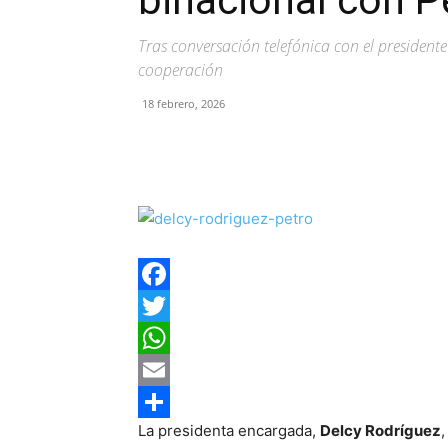
binacional con P
Tras conversación telefónica con el presiden
cooperación
18 febrero, 2026
Facebook
Twitter
WhatsApp
Email
La presidenta encargada,
Delcy Rodríguez
Compartir