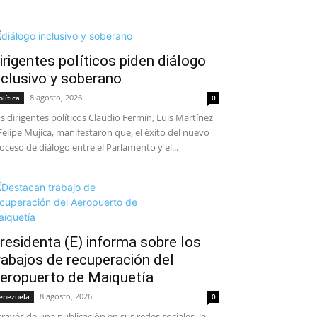
irigentes políticos piden diálogo
nclusivo y soberano
8 agosto, 2026
olítica
0
s dirigentes políticos Claudio Fermín, Luis Martínez
Felipe Mujica, manifestaron que, el éxito del nuevo
oceso de diálogo entre el Parlamento y el...
residenta (E) informa sobre los
rabajos de recuperación del
eropuerto de Maiquetía
8 agosto, 2026
enezuela
0
través de una publicación en sus redes sociales, la