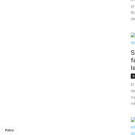
pr
Ro
de
S
f
l
E
El
de
na
re
Petro