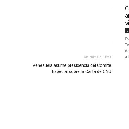
C
a
s
V
Es
Te
de
a 
Artículo siguiente
Venezuela asume presidencia del Comité
Especial sobre la Carta de ONU