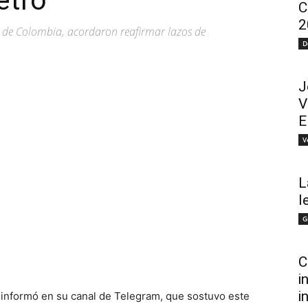
etro
C
2
te de Colombia, acordaron reafirmar lazos de
D
J
V
E
V
L
l
G
C
i
i
, informó en su canal de Telegram, que sostuvo este