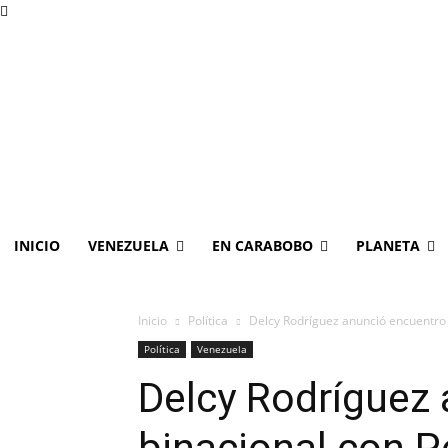
INICIO
VENEZUELA
EN CARABOBO
PLANETA
Inicio
Política
Delcy Rodríguez anunció encuentro 
Política
Venezuela
Delcy Rodríguez