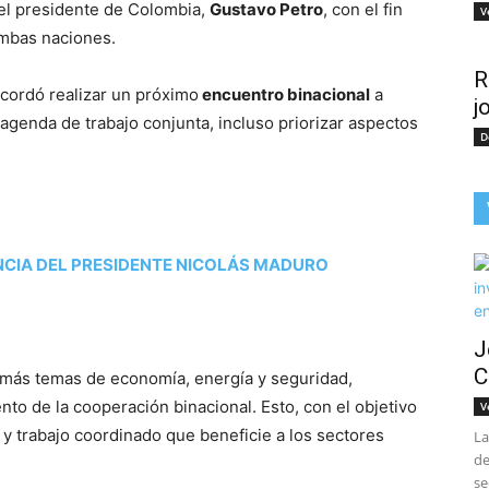
 el presidente de Colombia,
Gustavo Petro
, con el fin
V
ambas naciones.
R
cordó realizar un próximo
encuentro binacional
a
j
 agenda de trabajo conjunta, incluso priorizar aspectos
D
NCIA DEL PRESIDENTE NICOLÁS MADURO
J
C
emás temas de economía, energía y seguridad,
nto de la cooperación binacional. Esto, con el objetivo
V
 y trabajo coordinado que beneficie a los sectores
La
de
se