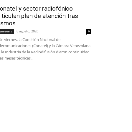
onatel y sector radiofónico
rticulan plan de atención tras
ismos
8 agosto, 2026
enezuela
0
te viernes, la Comisión Nacional de
lecomunicaciones (Conatel) y la Cámara Venezolana
 la Industria de la Radiodifusión dieron continuidad
las mesas técnicas...