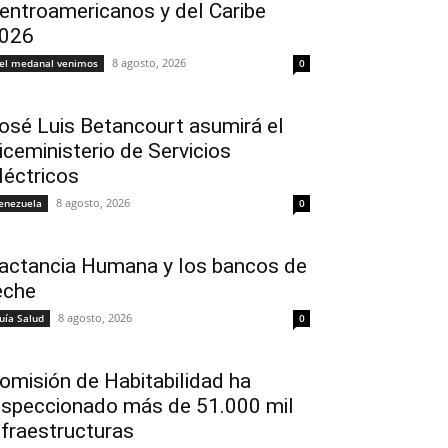
entroamericanos y del Caribe
026
8 agosto, 2026
el medanal venimos
0
osé Luis Betancourt asumirá el
iceministerio de Servicios
léctricos
8 agosto, 2026
enezuela
0
actancia Humana y los bancos de
eche
8 agosto, 2026
uía Salud
0
omisión de Habitabilidad ha
nspeccionado más de 51.000 mil
nfraestructuras