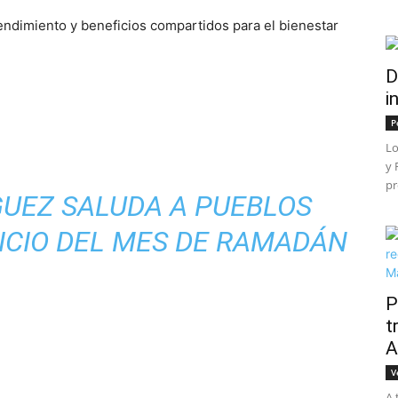
ndimiento y beneficios compartidos para el bienestar
D
i
P
Lo
y 
pr
GUEZ SALUDA A PUEBLOS
NICIO DEL MES DE RAMADÁN
P
t
A
V
A 