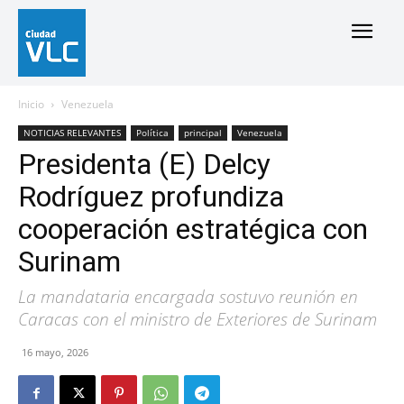
Inicio
Venezuela
NOTICIAS RELEVANTES
Política
principal
Venezuela
Presidenta (E) Delcy
Rodríguez profundiza
cooperación estratégica con
Surinam
La mandataria encargada sostuvo reunión en
Caracas con el ministro de Exteriores de Surinam
16 mayo, 2026