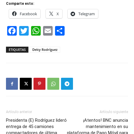
Comparte esto:
Facebook
X
Telegram
Facebook
Twitter
WhatsApp
Email
Compartir
ETIQUETAS
Delcy Rodríguez
Artículo anterior
Artículo siguiente
Presidenta (E) Rodríguez lideró
¡Atentos! BNC anuncia
entrega de 45 camiones
mantenimiento en su
compactadores de última
plataforma de Pago Móvil para