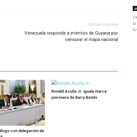
p
La
la
Artículo siguiente
fi
Venezuela responde a intentos de Guyana por
censurar el mapa nacional
Ronald Acuña Jr. iguala marca
jonronera de Barry Bonds
álogo con delegación de
15