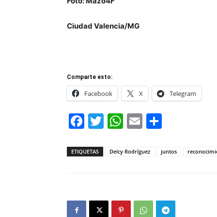
Foto: Mazo4F
Ciudad Valencia/MG
Comparte esto:
Facebook
X
Telegram
Facebook
Twitter
WhatsApp
Email
Compar
ETIQUETAS
Delcy Rodríguez
juntos
reconocimi