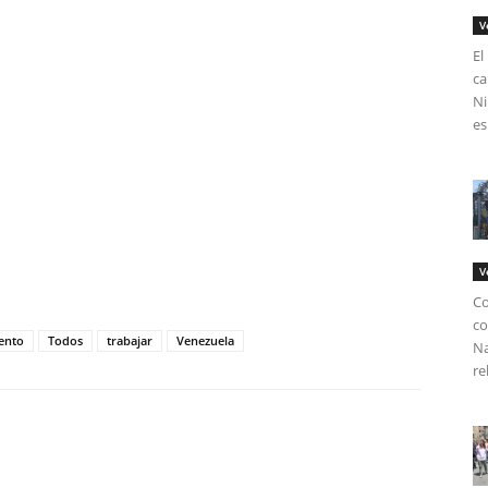
V
El
ca
Ni
es
tir
V
Co
co
ento
Todos
trabajar
Venezuela
Na
re