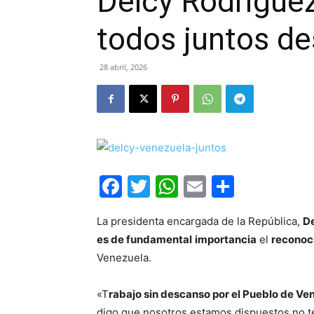
Delcy Rodrígue
todos juntos de
28 abril, 2026
Facebook
Twitter
WhatsApp
Email
Compar
La presidenta encargada de la República,
D
es de fundamental
importancia
el
reconoci
Venezuela.
«T
rabajo sin descanso por el Pueblo de Ven
digo que nosotros estamos dispuestos no t