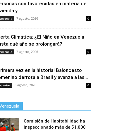
ersonas son favorecidas en materia de
vienda y...
7 agosto, 2026
enezuela
0
lerta Climática: ¿El Niño en Venezuela
asta qué año se prolongará?
7 agosto, 2026
enezuela
0
Primera vez en la historia! Baloncesto
emenino derrota a Brasil y avanza a las...
6 agosto, 2026
eportes
0
Venezuela
Comisión de Habitabilidad ha
inspeccionado más de 51.000