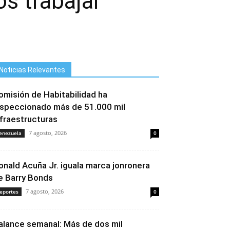
s trabajar
Noticias Relevantes
omisión de Habitabilidad ha
nspeccionado más de 51.000 mil
nfraestructuras
7 agosto, 2026
enezuela
0
onald Acuña Jr. iguala marca jonronera
e Barry Bonds
7 agosto, 2026
eportes
0
alance semanal: Más de dos mil