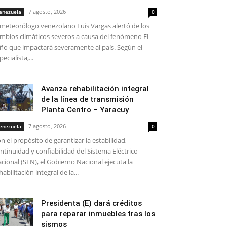
7 agosto, 2026
enezuela
0
 meteorólogo venezolano Luis Vargas alertó de los
mbios climáticos severos a causa del fenómeno El
ño que impactará severamente al país. Según el
pecialista,...
Avanza rehabilitación integral
de la línea de transmisión
Planta Centro – Yaracuy
7 agosto, 2026
enezuela
0
n el propósito de garantizar la estabilidad,
ntinuidad y confiabilidad del Sistema Eléctrico
cional (SEN), el Gobierno Nacional ejecuta la
habilitación integral de la...
Presidenta (E) dará créditos
para reparar inmuebles tras los
sismos