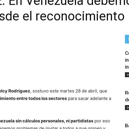
z: En Venezuela debemo
sde el reconocimiento
C
i
i
tir
V
elcy Rodríguez
, sostuvo este martes 28 de abril, que
R
miento entre todos los sectores
para sacar adelante a
d
D
ezuela sin cálculos personales, ni partidistas
por eso
B
enemos problemas de invitar a todos a que opinen y