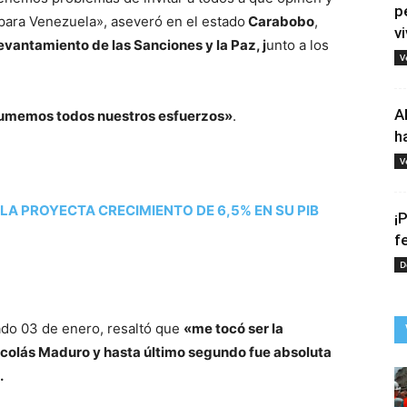
p
 para Venezuela», aseveró en el estado
Carabobo
,
vi
evantamiento de las Sanciones y la Paz, j
unto a los
V
A
 sumemos todos nuestros esfuerzos»
.
h
V
LA PROYECTA CRECIMIENTO DE 6,5% EN SU PIB
¡
f
D
sado 03 de enero, resaltó que
«me tocó ser la
icolás Maduro y hasta último segundo fue absoluta
.