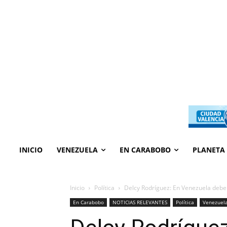
INICIO
VENEZUELA
EN CARABOBO
PLANETA
Inicio
Política
Delcy Rodríguez: En Venezuela debe
En Carabobo
NOTICIAS RELEVANTES
Política
Venezuel