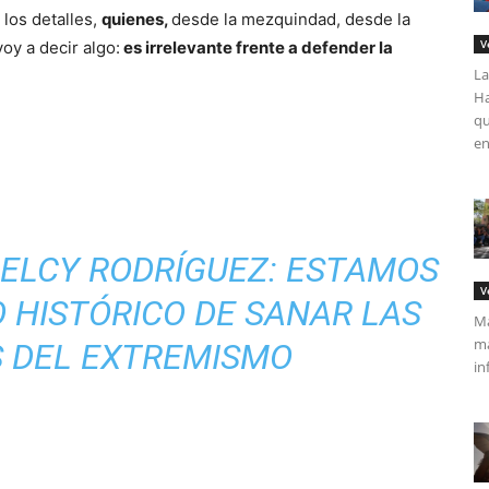
los detalles,
quienes,
desde la mezquindad, desde la
V
voy a decir algo:
es irrelevante frente a defender la
La
Ha
qu
en
DELCY RODRÍGUEZ: ESTAMOS
V
 HISTÓRICO DE SANAR LAS
Má
ma
S DEL EXTREMISMO
in