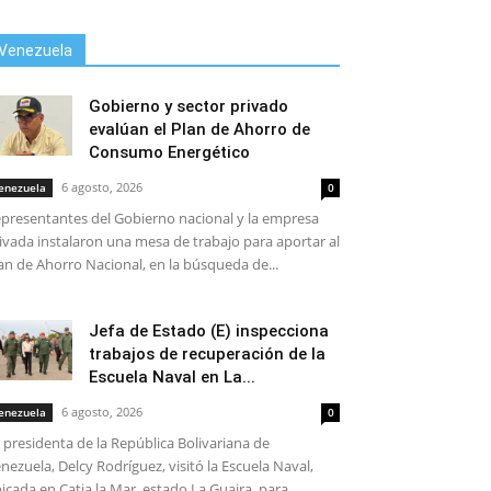
Venezuela
Gobierno y sector privado
evalúan el Plan de Ahorro de
Consumo Energético
6 agosto, 2026
enezuela
0
presentantes del Gobierno nacional y la empresa
ivada instalaron una mesa de trabajo para aportar al
an de Ahorro Nacional, en la búsqueda de...
Jefa de Estado (E) inspecciona
trabajos de recuperación de la
Escuela Naval en La...
6 agosto, 2026
enezuela
0
 presidenta de la República Bolivariana de
nezuela, Delcy Rodríguez, visitó la Escuela Naval,
icada en Catia la Mar, estado La Guaira, para