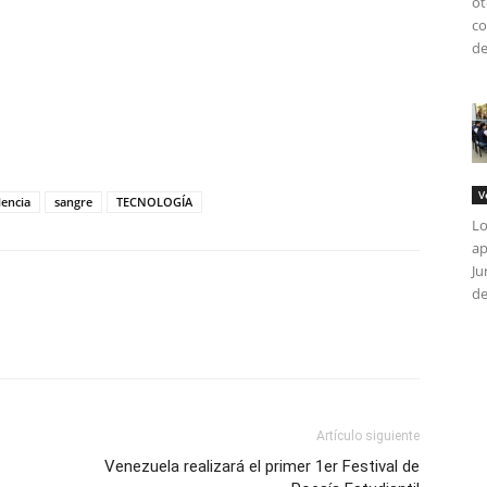
ot
co
de
tir
V
lencia
sangre
TECNOLOGÍA
Lo
ap
Ju
de
Artículo siguiente
Venezuela realizará el primer 1er Festival de