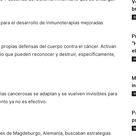
V
b
D
 para el desarrollo de inmunoterapias mejoradas
P
“
propias defensas del cuerpo contra el cáncer. Activan
e
rio que pueden reconocer y destruir, específicamente,
V
M
i
las cancerosas se adaptan y se vuelven invisibles para
V
ento ya no es efectivo.
P
p
N
ores de Magdeburgo, Alemania, buscaban estrategias