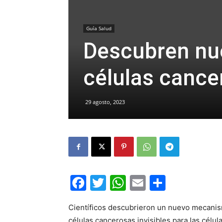
Guía Salud
Descubren nue
células cance
29 agosto, 2023
Facebook
Twitter
WhatsApp
Email
Compar
Científicos descubrieron un nuevo mecanism
células cancerosas invisibles para las célu