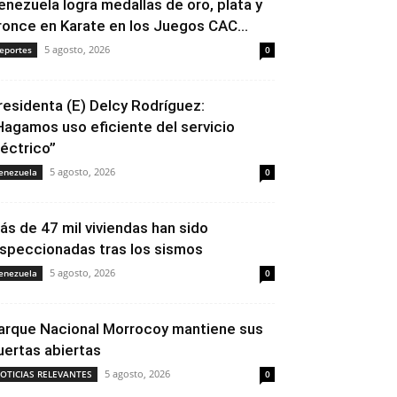
enezuela logra medallas de oro, plata y
ronce en Karate en los Juegos CAC...
5 agosto, 2026
eportes
0
residenta (E) Delcy Rodríguez:
Hagamos uso eficiente del servicio
léctrico”
5 agosto, 2026
enezuela
0
ás de 47 mil viviendas han sido
nspeccionadas tras los sismos
5 agosto, 2026
enezuela
0
arque Nacional Morrocoy mantiene sus
uertas abiertas
5 agosto, 2026
OTICIAS RELEVANTES
0