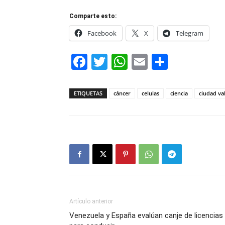
Comparte esto:
Facebook
X
Telegram
Facebook
Twitter
WhatsApp
Email
Compar
ETIQUETAS
cáncer
celulas
ciencia
ciudad va
Artículo anterior
Venezuela y España evalúan canje de licencias