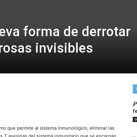
va forma de derrotar
rosas invisibles
¡
tir
f
D
o que permite al sistema inmunológico, eliminar las
las T asesinas del sistema inmunitario que se encargan