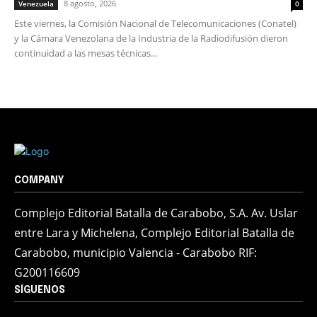
8 agosto, 2026
Venezuela
0
Este viernes, la Comisión Nacional de Telecomunicaciones (Conatel)
y la Cámara Venezolana de la Industria de la Radiodifusión dieron
continuidad a las mesas técnicas...
COMPANY
Complejo Editorial Batalla de Carabobo, S.A. Av. Uslar
entre Lara y Michelena, Complejo Editorial Batalla de
Carabobo, municipio Valencia - Carabobo RIF:
G200116609
SÍGUENOS