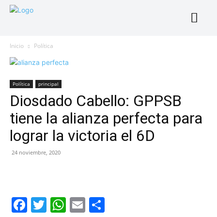
Inicio
Política
Política
principal
Diosdado Cabello: GPPSB
tiene la alianza perfecta para
lograr la victoria el 6D
24 noviembre, 2020
Facebook
Twitter
WhatsApp
Email
Compartir