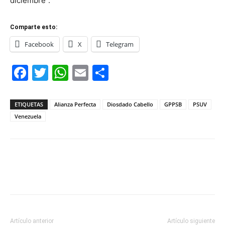
diciembre”.
Comparte esto:
Facebook
X
Telegram
Facebook
Twitter
WhatsApp
Email
Compartir
ETIQUETAS
Alianza Perfecta
Diosdado Cabello
GPPSB
PSUV
Venezuela
Artículo anterior
Artículo siguiente