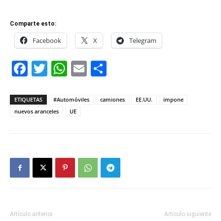
Comparte esto:
Facebook
X
Telegram
Facebook
Twitter
WhatsApp
Email
Compartir
ETIQUETAS
#Automóviles
camiones
EE.UU.
impone
nuevos aranceles
UE
Artículo anterior
Artículo siguiente