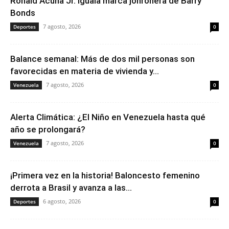
Ronald Acuña Jr. iguala marca jonronera de Barry
Bonds
7 agosto, 2026
Deportes
0
Balance semanal: Más de dos mil personas son
favorecidas en materia de vivienda y...
7 agosto, 2026
Venezuela
0
Alerta Climática: ¿El Niño en Venezuela hasta qué
año se prolongará?
7 agosto, 2026
Venezuela
0
¡Primera vez en la historia! Baloncesto femenino
derrota a Brasil y avanza a las...
6 agosto, 2026
Deportes
0