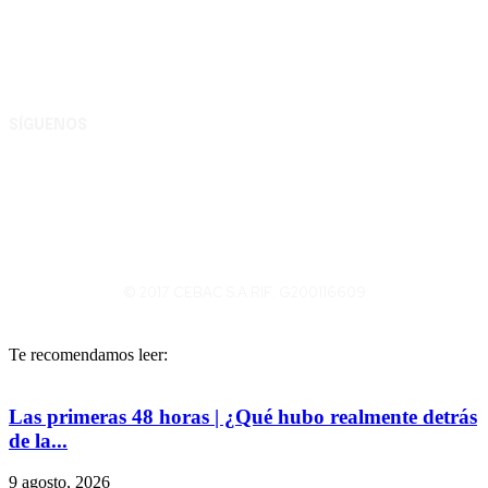
entre Lara y Michelena, Complejo Editorial Batalla de
Carabobo, municipio Valencia - Carabobo RIF:
G200116609
SÍGUENOS
© 2017 CEBAC S.A RIF: G200116609
Te recomendamos leer:
Las primeras 48 horas | ¿Qué hubo realmente detrás
de la...
9 agosto, 2026