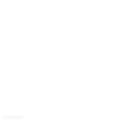
COMPANY
Complejo Editorial Batalla de Carabobo, S.A. Av. Uslar