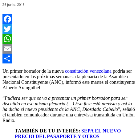
26 junio, 2018
F
a
T
c
w
W
e
i
h
E
b
t
a
m
C
Un primer borrador de la nueva
constitución venezolana
podría ser
presentado en las próximas semanas a la plenaria de la Asamblea
o
t
t
a
o
Nacional Constituyente (ANC), informó este martes el constituyente
Alberto Aranguibel.
o
e
s
i
m
k
r
A
l
p
“
Pudiera ser que se va a presentar un primer borrador para ser
discutido en esa misma plenaria (…) Esa fase está prevista y así lo
p
a
ha dicho el nuevo presidente de la ANC, Diosdado Cabello
”, señaló
el también comunicador durante una entrevista transmitida en Unión
p
r
Radio.
t
TAMBIÉN DE TU INTERÉS:
SEPA EL NUEVO
PRECIO DEL PASAPORTE Y OTROS
i