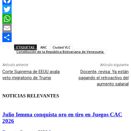
F
a
T
c
w
W
e
i
h
E
b
t
a
m
C
ETIQUETAS
ANC
Ciudad VLC
Constitución de la República Bolivariana de Venezuela.
o
t
t
a
o
o
e
s
i
m
Artículo anterior
Artículo siguiente
Corte Suprema de EEUU avala
Docente, revisa: Ya están
k
r
A
l
p
veto migratorio de Trump
pagando el retroactivo del
aumento salarial
p
a
p
r
NOTICIAS RELEVANTES
t
i
Julio Iemma conquista oro en tiro en Juegos CAC
2026
r