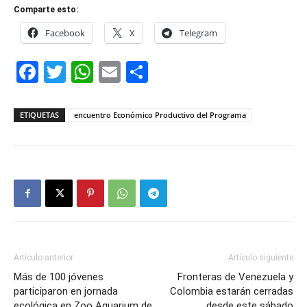
Comparte esto:
Facebook
X
Telegram
Facebook
Twitter
WhatsApp
Email
Compartir
ETIQUETAS
encuentro Económico Productivo del Programa
Artículo anterior
Artículo siguiente
Más de 100 jóvenes
Fronteras de Venezuela y
participaron en jornada
Colombia estarán cerradas
ecológica en Zoo Aquarium de
desde este sábado