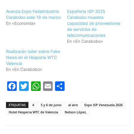
Avanza Expo Fedeindustria
ExpoFeria ISP 2025
Carabobo este 19 de marzo
Carabobo muestra
En «Economía»
capacidad de proveedores
de servicios de
telecomunicaciones
En «En Carabobo»
Realizarán taller sobre Fake
News en el Hesperia WTC
Valencia
En «En Carabobo»
Facebook
Twitter
WhatsApp
Email
Compartir
ETIQUETAS
4
5 y 6 de junio
al aire
Expo ISP Venezuela 2026
Hotel Hesperia WTC de Valencia
Nelson López.