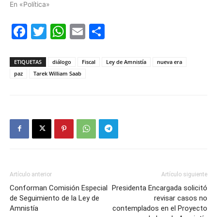
En «Política»
Facebook
Twitter
WhatsApp
Email
Compartir
ETIQUETAS
diálogo
Fiscal
Ley de Amnistía
nueva era
paz
Tarek William Saab
Artículo anterior
Artículo siguiente
Conforman Comisión Especial
Presidenta Encargada solicitó
de Seguimiento de la Ley de
revisar casos no
Amnistía
contemplados en el Proyecto