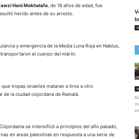
Fawzi Hani Mokhalafa
, de 18 años de edad, fue
V
ultó herido antes de su arresto.
b
D
bulancia y emergencia de la Media Luna Roja en Nablus,
transportaron el cuerpo del mártir.
ue tropas israelíes mataran a tiros a otro
V
e de la ciudad cisjordana de Ramalá.
Má
ma
in
 Cisjordania se intensificó a principios del año pasado,
rnas en áreas palestinas en respuesta a una serie de