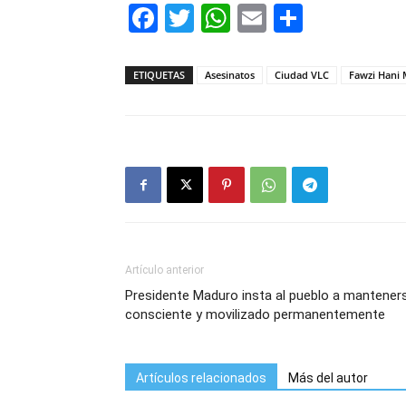
Facebook
Twitter
WhatsApp
Email
Compar
ETIQUETAS
Asesinatos
Ciudad VLC
Fawzi Hani 
Artículo anterior
Presidente Maduro insta al pueblo a mantener
consciente y movilizado permanentemente
Artículos relacionados
Más del autor