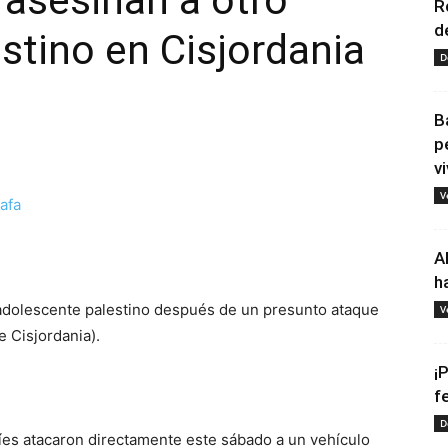
 asesinan a otro
R
d
stino en Cisjordania
D
B
p
vi
V
tir
A
h
o adolescente palestino después de un presunto ataque
V
e Cisjordania).
¡
f
D
líes atacaron directamente este sábado a un vehículo