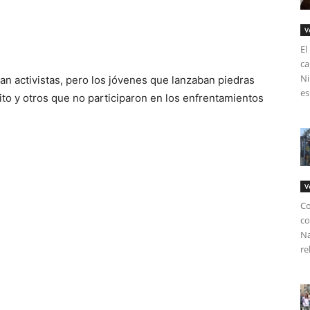
V
El
ca
Ni
ran activistas, pero los jóvenes que lanzaban piedras
es
cito y otros que no participaron en los enfrentamientos
V
Co
co
Na
re