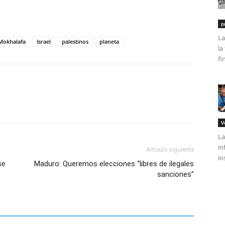
tir
p
La
Mokhalafa
Israel
palestinos
planeta
la
fi
V
La
in
Artículo siguiente
in
se
Maduro: Queremos elecciones “libres de ilegales
sanciones”