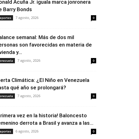
onald Acuña Jr. iguala marca jonronera
e Barry Bonds
7 agosto, 2026
eportes
0
alance semanal: Más de dos mil
ersonas son favorecidas en materia de
vienda y...
7 agosto, 2026
enezuela
0
lerta Climática: ¿El Niño en Venezuela
asta qué año se prolongará?
7 agosto, 2026
enezuela
0
Primera vez en la historia! Baloncesto
emenino derrota a Brasil y avanza a las...
6 agosto, 2026
eportes
0