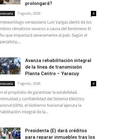
prolongará?
7 agosto, 2026
enezuela
0
 meteorólogo venezolano Luis Vargas alertó de los
mbios climáticos severos a causa del fenómeno El
ño que impactará severamente al país. Según el
pecialista,...
Avanza rehabilitación integral
de la línea de transmisión
Planta Centro – Yaracuy
7 agosto, 2026
enezuela
0
n el propósito de garantizar la estabilidad,
ntinuidad y confiabilidad del Sistema Eléctrico
cional (SEN), el Gobierno Nacional ejecuta la
habilitación integral de la...
Presidenta (E) dará créditos
para reparar inmuebles tras los