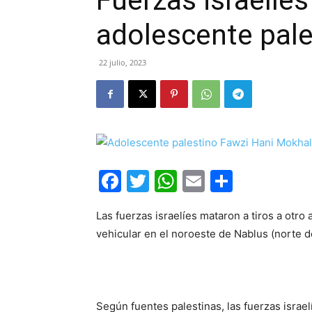
Fuerzas israelíes
adolescente pale
22 julio, 2023
Facebook
Twitter
WhatsApp
Email
Compar
Las fuerzas israelíes mataron a tiros a otr
vehicular en el noroeste de Nablus (norte d
Según fuentes palestinas, las fuerzas israe