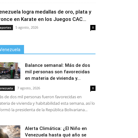
enezuela logra medallas de oro, plata y
ronce en Karate en los Juegos CAC...
5 agosto, 2026
eportes
0
Venezuela
Balance semanal: Más de dos
mil personas son favorecidas
en materia de vivienda y...
7 agosto, 2026
enezuela
0
s de dos mil personas fueron favorecidas en
teria de vivienda y habitabilidad esta semana, así lo
formó la presidenta de la República Bolivariana...
Alerta Climática: ¿El Niño en
Venezuela hasta qué año se