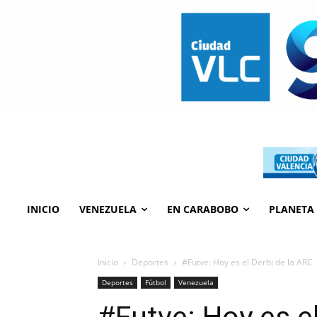
INICIO
VENEZUELA
EN CARABOBO
PLANETA
Inicio
Deportes
#Futve: Hoy es el Derbi de la ARC
Deportes
Fútbol
Venezuela