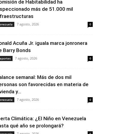
omisión de Habitabilidad ha
nspeccionado más de 51.000 mil
nfraestructuras
7 agosto, 2026
enezuela
0
onald Acuña Jr. iguala marca jonronera
e Barry Bonds
7 agosto, 2026
eportes
0
alance semanal: Más de dos mil
ersonas son favorecidas en materia de
vienda y...
7 agosto, 2026
enezuela
0
lerta Climática: ¿El Niño en Venezuela
asta qué año se prolongará?
7 agosto, 2026
enezuela
0