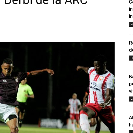
l Derbi de la ARC
C
i
i
V
R
d
D
B
p
vi
V
A
h
V