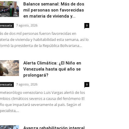
Balance semanal: Más de dos
mil personas son favorecidas
en materia de vivienda y...
7 agosto, 2026
enezuela
0
s de dos mil personas fueron favorecidas en
teria de vivienda y habitabilidad esta semana, así lo
formó la presidenta de la República Bolivariana...
Alerta Climática: ¿El Niño en
Venezuela hasta qué año se
prolongará?
7 agosto, 2026
enezuela
0
 meteorólogo venezolano Luis Vargas alertó de los
mbios climáticos severos a causa del fenómeno El
ño que impactará severamente al país. Según el
pecialista,...
Avanza rehabilitación integral