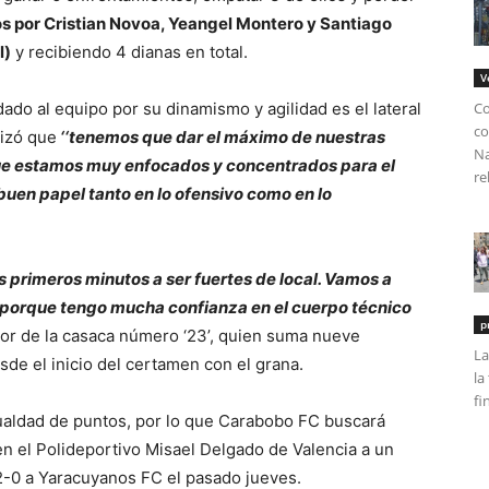
los por Cristian Novoa, Yeangel Montero y Santiago
l)
y recibiendo 4 dianas en total.
V
ado al equipo por su dinamismo y agilidad es el lateral
Co
co
izó que
‘‘tenemos que dar el máximo de nuestras
Na
ue estamos muy enfocados y concentrados para el
re
buen papel tanto en lo ofensivo como en lo
 primeros minutos a ser fuertes de local. Vamos a
 porque tengo mucha confianza en el cuerpo técnico
p
or de la casaca número ‘23’, quien suma nueve
La
de el inicio del certamen con el grana.
la
fi
aldad de puntos, por lo que Carabobo FC buscará
en el Polideportivo Misael Delgado de Valencia a un
2-0 a Yaracuyanos FC el pasado jueves.