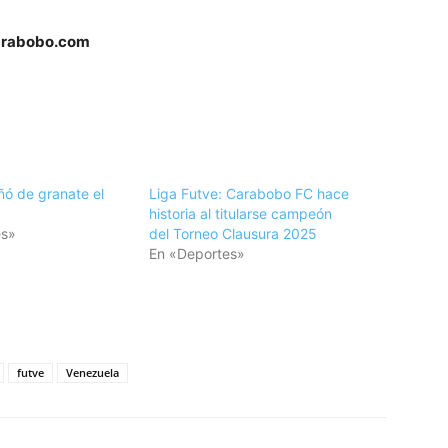
carabobo.com
ñó de granate el
Liga Futve: Carabobo FC hace
historia al titularse campeón
es»
del Torneo Clausura 2025
En «Deportes»
tir
futve
Venezuela