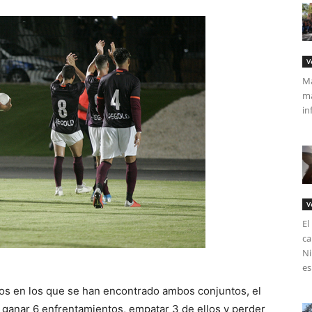
V
Má
ma
in
V
El
ca
Ni
es
idos en los que se han encontrado ambos conjuntos, el
ganar 6 enfrentamientos, empatar 3 de ellos y perder