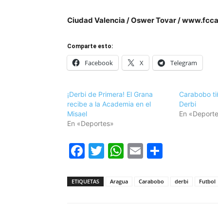
Ciudad Valencia / Oswer Tovar / www.fc
Comparte esto:
Facebook
X
Telegram
¡Derbi de Primera! El Grana
Carabobo ti
recibe a la Academia en el
Derbi
Misael
En «Deport
En «Deportes»
Facebook
Twitter
WhatsApp
Email
Compar
ETIQUETAS
Aragua
Carabobo
derbi
Futbol