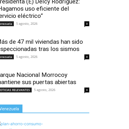
residenta (E) Delcy Rodríguez:
Hagamos uso eficiente del
ervicio eléctrico”
5 agosto, 2026
enezuela
0
ás de 47 mil viviendas han sido
nspeccionadas tras los sismos
5 agosto, 2026
enezuela
0
arque Nacional Morrocoy
antiene sus puertas abiertas
5 agosto, 2026
OTICIAS RELEVANTES
0
Venezuela