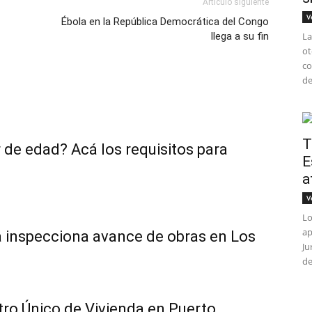
Artículo siguiente
V
Ébola en la República Democrática del Congo
llega a su fin
La
ot
co
de
T
 de edad? Acá los requisitos para
E
a
V
Lo
ap
da inspecciona avance de obras en Los
Ju
de
tro Único de Vivienda en Puerto