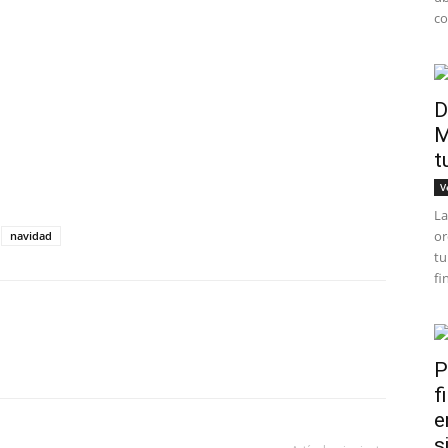
co
D
M
t
V
La
or
navidad
tu
fi
P
f
e
s