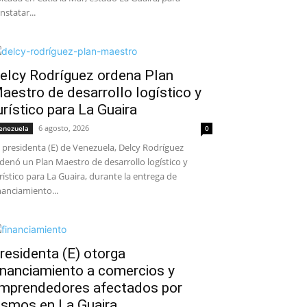
nstatar...
elcy Rodríguez ordena Plan
aestro de desarrollo logístico y
urístico para La Guaira
6 agosto, 2026
enezuela
0
 presidenta (E) de Venezuela, Delcy Rodríguez
denó un Plan Maestro de desarrollo logístico y
rístico para La Guaira, durante la entrega de
nanciamiento...
residenta (E) otorga
inanciamiento a comercios y
mprendedores afectados por
ismos en La Guaira