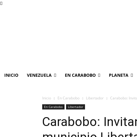
INICIO
VENEZUELA
EN CARABOBO
PLANETA
Inicio
En Carabobo
Libertador
Carabobo: Invit
En Carabobo
Libertador
Carabobo: Invitan