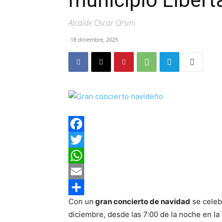
municipio Libert
Alcalde Oscar Orsini
18 diciembre, 2025
Facebook
Twitter
WhatsApp
Email
Con un
gran concierto de navidad
se celeb
Compartir
diciembre, desde las 7:00 de la noche en la 