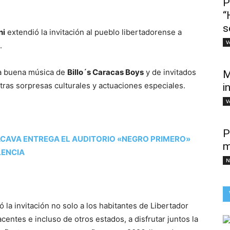
P
“
s
ni
extendió la invitación al pueblo libertadorense a
V
.
 la buena música de
Billo´s Caracas Boys
y de invitados
M
otras sorpresas culturales y actuaciones especiales.
i
V
P
CAVA ENTREGA EL AUDITORIO «NEGRO PRIMERO»
m
LENCIA
N
 la invitación no solo a los habitantes de Libertador
entes e incluso de otros estados, a disfrutar juntos la