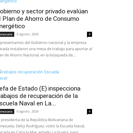
obierno y sector privado evalúan
l Plan de Ahorro de Consumo
nergético
6 agosto, 2026
enezuela
0
presentantes del Gobierno nacional y la empresa
ivada instalaron una mesa de trabajo para aportar al
an de Ahorro Nacional, en la búsqueda de...
efa de Estado (E) inspecciona
rabajos de recuperación de la
scuela Naval en La...
6 agosto, 2026
enezuela
0
 presidenta de la República Bolivariana de
nezuela, Delcy Rodríguez, visitó la Escuela Naval,
icada en Catia la Mar, estado La Guaira, para