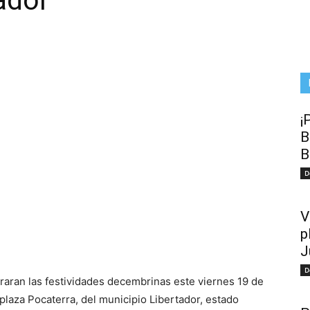
ador
¡
B
B
D
V
p
J
D
raran las festividades decembrinas este viernes 19 de
plaza Pocaterra, del municipio Libertador, estado