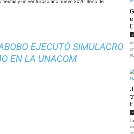
s fiestas y un venturoso año nuevo 2026, lleno de
G
e
E
V
Re
RABOBO EJECUTÓ SIMULACRO
pr
Pl
MO EN LA UNACOM
J
t
E
V
La
Ve
ub