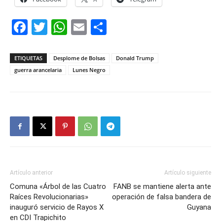
Facebook
Twitter
WhatsApp
Email
Compartir
ETIQUETAS
Desplome de Bolsas
Donald Trump
guerra arancelaria
Lunes Negro
Artículo anterior
Artículo siguiente
Comuna «Árbol de las Cuatro
FANB se mantiene alerta ante
Raíces Revolucionarias»
operación de falsa bandera de
inauguró servicio de Rayos X
Guyana
en CDI Trapichito