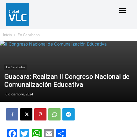
Inicio
En Carabobo
En Carabobo
Guacara: Realizan II Congreso Nacional de
Comunalización Educativa
8 diciembre, 2024
Facebook
Twitter
WhatsApp
Email
Compartir