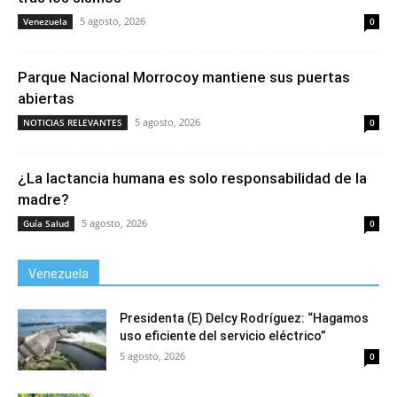
5 agosto, 2026
Venezuela
0
Parque Nacional Morrocoy mantiene sus puertas
abiertas
5 agosto, 2026
NOTICIAS RELEVANTES
0
¿La lactancia humana es solo responsabilidad de la
madre?
5 agosto, 2026
Guía Salud
0
Venezuela
Presidenta (E) Delcy Rodríguez: “Hagamos
uso eficiente del servicio eléctrico”
5 agosto, 2026
0