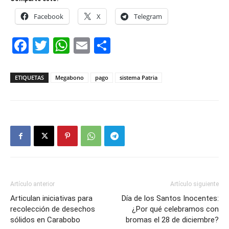
Facebook
X
Telegram
Facebook
Twitter
WhatsApp
Email
Compartir
ETIQUETAS
Megabono
pago
sistema Patria
Artículo anterior
Artículo siguiente
Articulan iniciativas para
Día de los Santos Inocentes:
recolección de desechos
¿Por qué celebramos con
sólidos en Carabobo
bromas el 28 de diciembre?