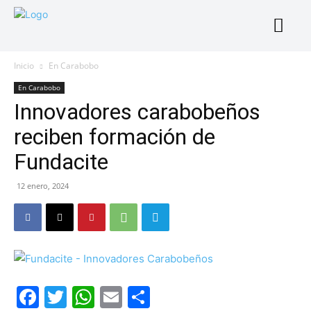
Inicio
En Carabobo
En Carabobo
Innovadores carabobeños
reciben formación de
Fundacite
12 enero, 2024
Facebook
Twitter
WhatsApp
Email
Compartir