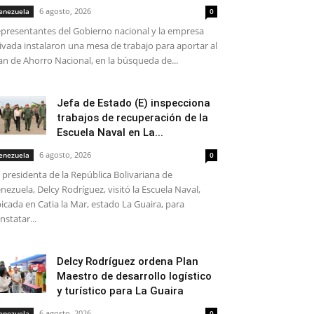
6 agosto, 2026
enezuela
0
presentantes del Gobierno nacional y la empresa
ivada instalaron una mesa de trabajo para aportar al
an de Ahorro Nacional, en la búsqueda de...
Jefa de Estado (E) inspecciona
trabajos de recuperación de la
Escuela Naval en La...
6 agosto, 2026
enezuela
0
 presidenta de la República Bolivariana de
nezuela, Delcy Rodríguez, visitó la Escuela Naval,
icada en Catia la Mar, estado La Guaira, para
nstatar...
Delcy Rodríguez ordena Plan
Maestro de desarrollo logístico
y turístico para La Guaira
6 agosto, 2026
enezuela
0