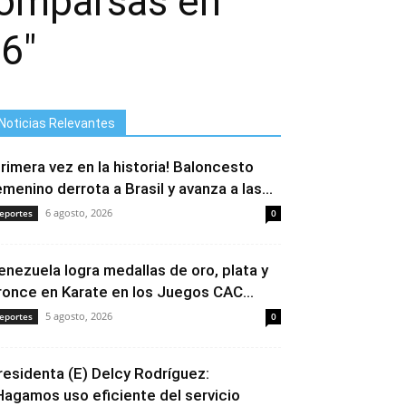
comparsas en
26″
Noticias Relevantes
Primera vez en la historia! Baloncesto
emenino derrota a Brasil y avanza a las...
6 agosto, 2026
eportes
0
enezuela logra medallas de oro, plata y
ronce en Karate en los Juegos CAC...
5 agosto, 2026
eportes
0
residenta (E) Delcy Rodríguez:
Hagamos uso eficiente del servicio