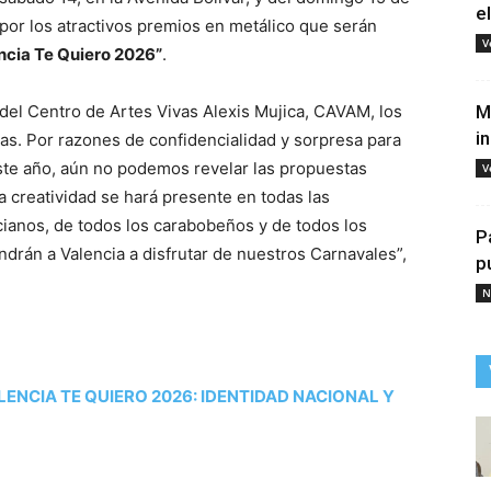
e
 por los atractivos premios en metálico que serán
V
ncia Te Quiero 2026”
.
 del Centro de Artes Vivas Alexis Mujica, CAVAM, los
M
i
s. Por razones de confidencialidad y sorpresa para
ste año, aún no podemos revelar las propuestas
V
 creatividad se hará presente en todas las
cianos, de todos los carabobeños y de todos los
P
ndrán a Valencia a disfrutar de nuestros Carnavales”,
p
N
ENCIA TE QUIERO 2026: IDENTIDAD NACIONAL Y