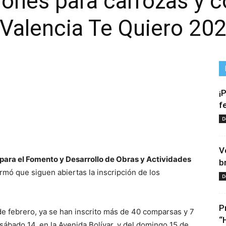
iones para carrozas y 
“Valencia Te Quiero 20
¡
f
D
tir
V
para el Fomento y Desarrollo de Obras y Actividades
b
ormó que siguen abiertas la inscripción de los
D
P
e febrero, ya se han inscrito más de 40 comparsas y 7
“
l sábado 14, en la Avenida Bolívar, y del domingo 15 de