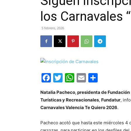
Siguen inscripc
los Carnavales 
5 febrero, 2026
Facebook
Twitter
WhatsApp
Email
Compar
Natalia Pacheco, presidenta de Fundación 
Turísticas y Recreacionales
,
Fundatur
, inf
Carnavales Valencia Te Quiero 2026
.
Pacheco acotó que hasta este miércoles 4 d
carrozas, para participar en los desfiles de