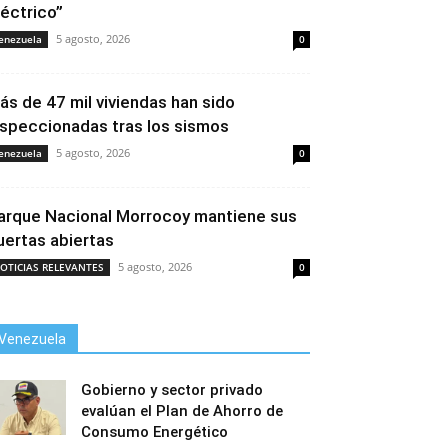
léctrico”
5 agosto, 2026
enezuela
0
ás de 47 mil viviendas han sido
nspeccionadas tras los sismos
5 agosto, 2026
enezuela
0
arque Nacional Morrocoy mantiene sus
uertas abiertas
5 agosto, 2026
OTICIAS RELEVANTES
0
Venezuela
Gobierno y sector privado
evalúan el Plan de Ahorro de
Consumo Energético