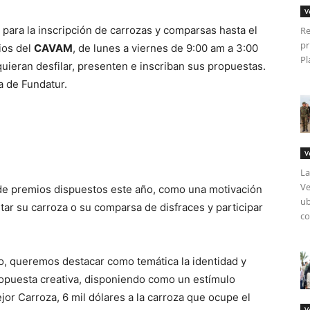
V
 para la inscripción de carrozas y comparsas hasta el
Re
pr
ios del
CAVAM
, de lunes a viernes de 9:00 am a 3:00
Pl
quieran desfilar, presenten e inscriban sus propuestas.
ta de Fundatur.
V
La
Ve
 de premios dispuestos este año, como una motivación
ub
ar su carroza o su comparsa de disfraces y participar
co
o, queremos destacar como temática la identidad y
ropuesta creativa, disponiendo como un estímulo
jor Carroza, 6 mil dólares a la carroza que ocupe el
V