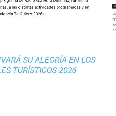
u programa de Radio «La Hora Dinamita, reiteró la
V
anas, a las distintas actividades programadas y en
Lo
Valencia Te Quiero 2026».
ap
Ju
de
VARÁ SU ALEGRÍA EN LOS
ES TURÍSTICOS 2026