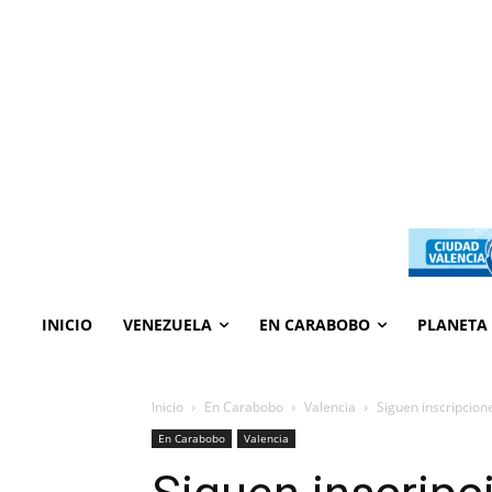
INICIO
VENEZUELA
EN CARABOBO
PLANETA
Inicio
En Carabobo
Valencia
Siguen inscripcion
En Carabobo
Valencia