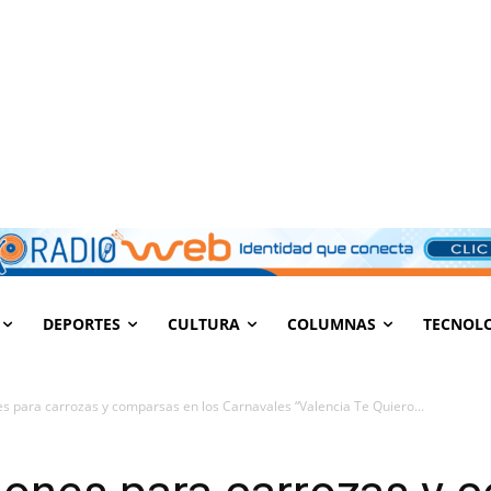
DEPORTES
CULTURA
COLUMNAS
TECNOL
es para carrozas y comparsas en los Carnavales “Valencia Te Quiero...