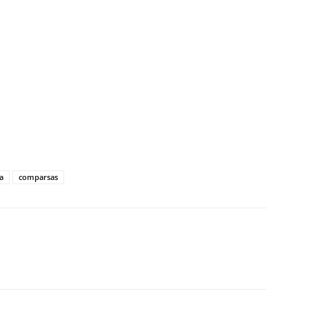
tir
a
comparsas