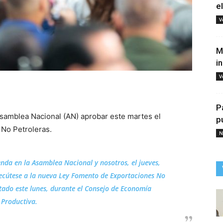
e
V
M
i
V
tir
P
 Asamblea Nacional (AN) aprobar este martes el
p
No Petroleras.
N
enda en la Asamblea Nacional y nosotros, el jueves,
ecútese a la nueva Ley Fomento de Exportaciones No
Estado este lunes, durante el Consejo de Economía
Productiva.