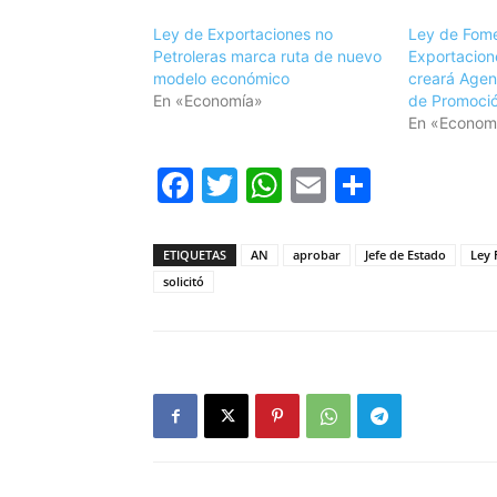
Ley de Exportaciones no
Ley de Fom
Petroleras marca ruta de nuevo
Exportacion
modelo económico
creará Agenc
En «Economía»
de Promoci
En «Econom
Facebook
Twitter
WhatsApp
Email
Compar
ETIQUETAS
AN
aprobar
Jefe de Estado
Ley 
solicitó