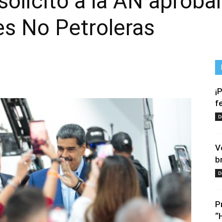
solicitó a la AN aprob
es No Petroleras
¡
f
D
V
b
D
P
“