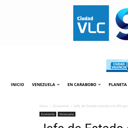
INICIO
VENEZUELA
EN CARABOBO
PLANETA
Inicio
Economía
Jefe de Estado solicitó a la AN a
Economía
Venezuela