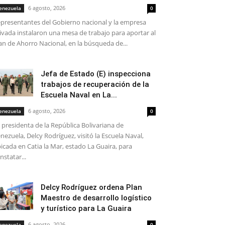
6 agosto, 2026
enezuela
0
presentantes del Gobierno nacional y la empresa
ivada instalaron una mesa de trabajo para aportar al
an de Ahorro Nacional, en la búsqueda de...
Jefa de Estado (E) inspecciona
trabajos de recuperación de la
Escuela Naval en La...
6 agosto, 2026
enezuela
0
 presidenta de la República Bolivariana de
nezuela, Delcy Rodríguez, visitó la Escuela Naval,
icada en Catia la Mar, estado La Guaira, para
nstatar...
Delcy Rodríguez ordena Plan
Maestro de desarrollo logístico
y turístico para La Guaira
6 agosto, 2026
enezuela
0