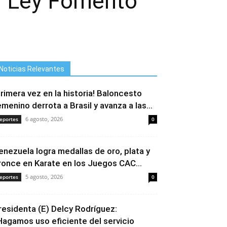
ar Ley Fomento
Noticias Relevantes
Primera vez en la historia! Baloncesto
emenino derrota a Brasil y avanza a las...
6 agosto, 2026
eportes
0
enezuela logra medallas de oro, plata y
ronce en Karate en los Juegos CAC...
5 agosto, 2026
eportes
0
residenta (E) Delcy Rodríguez:
Hagamos uso eficiente del servicio