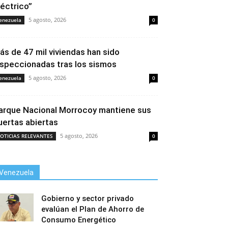
léctrico”
5 agosto, 2026
enezuela
0
ás de 47 mil viviendas han sido
nspeccionadas tras los sismos
5 agosto, 2026
enezuela
0
arque Nacional Morrocoy mantiene sus
uertas abiertas
5 agosto, 2026
OTICIAS RELEVANTES
0
Venezuela
Gobierno y sector privado
evalúan el Plan de Ahorro de
Consumo Energético