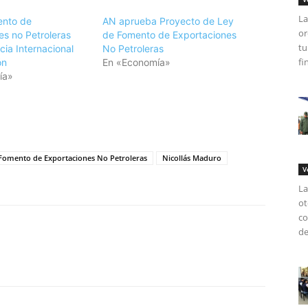
La
ento de
AN aprueba Proyecto de Ley
or
es no Petroleras
de Fomento de Exportaciones
tu
ia Internacional
No Petroleras
fi
ón
En «Economía»
ía»
tir
Fomento de Exportaciones No Petroleras
Nicollás Maduro
V
La
ot
co
de