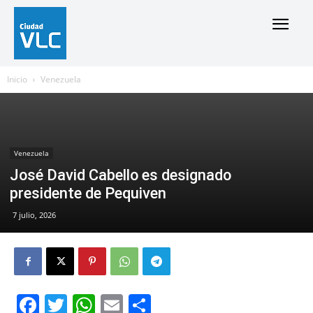
Inicio
Venezuela
Venezuela
José David Cabello es designado
presidente de Pequiven
7 julio, 2026
Facebook
Twitter
WhatsApp
Email
Compartir