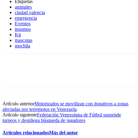
Etiquetas
animales
ciudad valencia
emergencia
Eventos
insumos
Kit
mascotas
mochila
Artículo anterior
Motorizados se movilizan con donativos a zonas
afectadas por terremotos en Venezuela
Artículo siguiente
Federación Venezolana de Fútbol suspende
torneos y despliega búsqueda de jugadores
Artículos relacionados
Más del autor