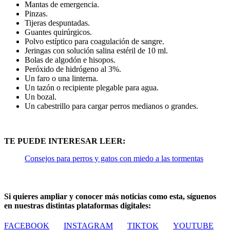
Mantas de emergencia.
Pinzas.
Tijeras despuntadas.
Guantes quirúrgicos.
Polvo estíptico para coagulación de sangre.
Jeringas con solución salina estéril de 10 ml.
Bolas de algodón e hisopos.
Peróxido de hidrógeno al 3%.
Un faro o una linterna.
Un tazón o recipiente plegable para agua.
Un bozal.
Un cabestrillo para cargar perros medianos o grandes.
TE PUEDE INTERESAR LEER:
Consejos para perros y gatos con miedo a las tormentas
Si quieres ampliar y conocer más noticias como esta, síguenos
en nuestras distintas plataformas digitales:
FACEBOOK
INSTAGRAM
TIKTOK
YOUTUBE