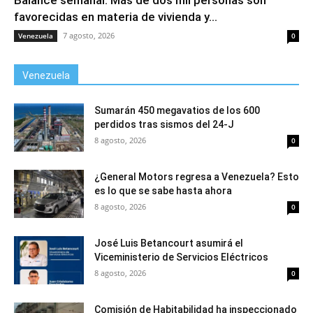
Balance semanal: Más de dos mil personas son
favorecidas en materia de vivienda y...
7 agosto, 2026
Venezuela
0
Venezuela
Sumarán 450 megavatios de los 600
perdidos tras sismos del 24-J
8 agosto, 2026
0
¿General Motors regresa a Venezuela? Esto
es lo que se sabe hasta ahora
8 agosto, 2026
0
José Luis Betancourt asumirá el
Viceministerio de Servicios Eléctricos
8 agosto, 2026
0
Comisión de Habitabilidad ha inspeccionado