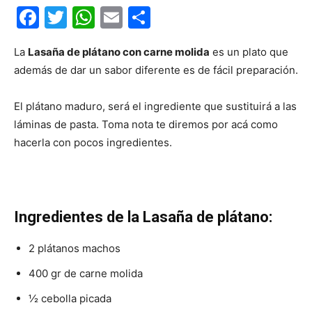
F
T
W
E
C
a
w
h
m
o
La
Lasaña de plátano con carne molida
es un plato que
c
itt
at
ai
m
además de dar un sabor diferente es de fácil preparación.
e
er
s
l
p
b
A
ar
El plátano maduro, será el ingrediente que sustituirá a las
o
p
tir
láminas de pasta. Toma nota te diremos por acá como
hacerla con pocos ingredientes.
o
p
k
Ingredientes de la Lasaña de plátano:
2 plátanos machos
400 gr de carne molida
½ cebolla picada