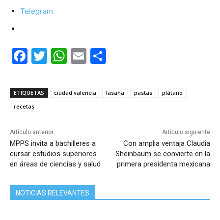
Telegram
F
T
W
E
C
a
w
h
m
o
c
itt
at
ai
m
ETIQUETAS
ciudad valencia
lasaña
pastas
plátano
e
er
s
l
p
recetas
b
A
ar
o
p
tir
Artículo anterior
Artículo siguiente
MPPS invita a bachilleres a
Con amplia ventaja Claudia
o
p
cursar estudios superiores
Sheinbaum se convierte en la
k
en áreas de ciencias y salud
primera presidenta mexicana
NOTICIAS RELEVANTES