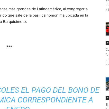
de
ianas más grandes de Latinoamérica, al congregar a
a 
rido que sale de la basílica homónima ubicada en la
de Barquisimeto.
V
***
Co
fo
pr
do
COLES EL PAGO DEL BONO DE
ICA CORRESPONDIENTE A
V
El