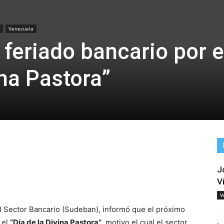
Venezuela
feriado bancario por e
ina Pastora”
J
tir
V
V
el Sector Bancario (Sudeban), informó que el próximo
 el
“Día de la Divina Pastora”
, motivo el cual el sector