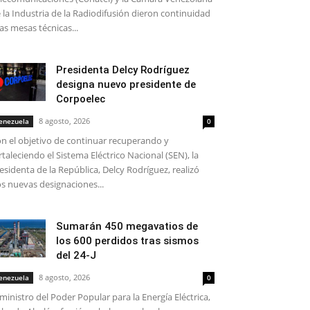
 la Industria de la Radiodifusión dieron continuidad
las mesas técnicas...
Presidenta Delcy Rodríguez
designa nuevo presidente de
Corpoelec
8 agosto, 2026
enezuela
0
n el objetivo de continuar recuperando y
rtaleciendo el Sistema Eléctrico Nacional (SEN), la
esidenta de la República, Delcy Rodríguez, realizó
s nuevas designaciones...
Sumarán 450 megavatios de
los 600 perdidos tras sismos
del 24-J
8 agosto, 2026
enezuela
0
 ministro del Poder Popular para la Energía Eléctrica,