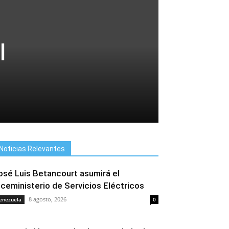
l
Noticias Relevantes
osé Luis Betancourt asumirá el
iceministerio de Servicios Eléctricos
8 agosto, 2026
enezuela
0