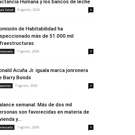
actancia Humana y los bancos de leche
8 agosto, 2026
uía Salud
0
omisión de Habitabilidad ha
nspeccionado más de 51.000 mil
nfraestructuras
7 agosto, 2026
enezuela
0
onald Acuña Jr. iguala marca jonronera
e Barry Bonds
7 agosto, 2026
eportes
0
alance semanal: Más de dos mil
ersonas son favorecidas en materia de
vienda y...
7 agosto, 2026
enezuela
0