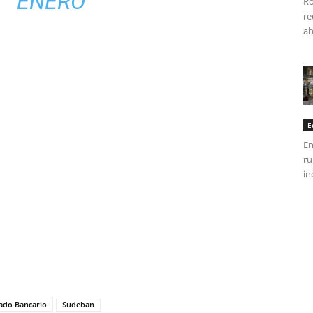
ENERO
Ro
re
ab
E
En
ru
in
tir
iado Bancario
Sudeban