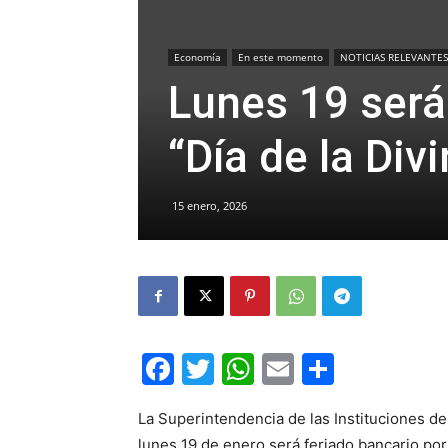
Economía
En este momento
NOTICIAS RELEVANTES
Lunes 19 será 
“Día de la Div
15 enero, 2026
Facebook
Twitter
WhatsApp
Email
Compar
La Superintendencia de las Instituciones d
lunes 19 de enero será feriado bancario por