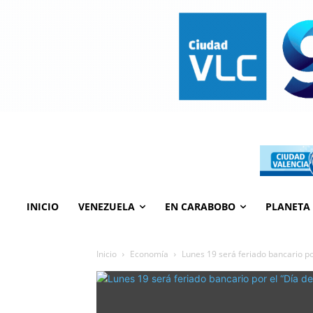
INICIO
VENEZUELA
EN CARABOBO
PLANETA
Inicio
Economía
Lunes 19 será feriado bancario por