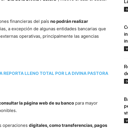
L
G
ciones financieras del país
no podrán realizar
C
ias, a excepción de algunas entidades bancarias que
i
 externas operativas, principalmente las agencias
i
V
R
A REPORTA LLENO TOTAL POR LA DIVINA PASTORA
d
D
B
consultar la página web de su banco
para mayor
p
ponibles.
vi
V
as operaciones
digitales, como transferencias, pagos