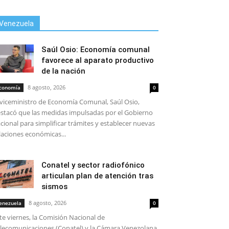
Venezuela
Saúl Osio: Economía comunal
favorece al aparato productivo
de la nación
8 agosto, 2026
conomía
0
 viceministro de Economía Comunal, Saúl Osio,
stacó que las medidas impulsadas por el Gobierno
cional para simplificar trámites y establecer nuevas
laciones económicas...
Conatel y sector radiofónico
articulan plan de atención tras
sismos
8 agosto, 2026
enezuela
0
te viernes, la Comisión Nacional de
lecomunicaciones (Conatel) y la Cámara Venezolana