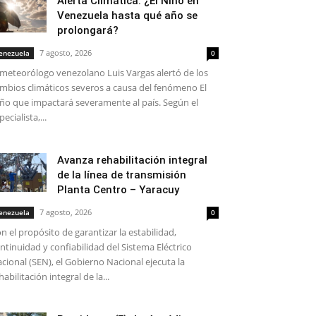
Alerta Climática: ¿El Niño en
Venezuela hasta qué año se
prolongará?
7 agosto, 2026
enezuela
0
 meteorólogo venezolano Luis Vargas alertó de los
mbios climáticos severos a causa del fenómeno El
ño que impactará severamente al país. Según el
pecialista,...
Avanza rehabilitación integral
de la línea de transmisión
Planta Centro – Yaracuy
7 agosto, 2026
enezuela
0
n el propósito de garantizar la estabilidad,
ntinuidad y confiabilidad del Sistema Eléctrico
cional (SEN), el Gobierno Nacional ejecuta la
habilitación integral de la...