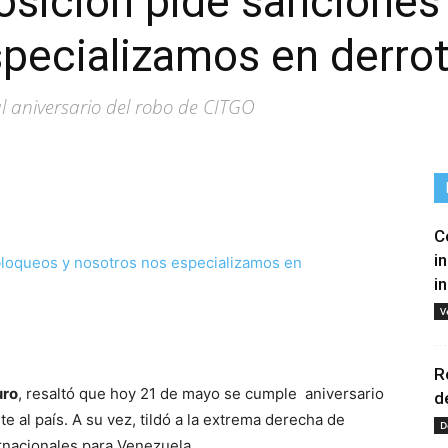
sición pide sanciones
pecializamos en derrot
al aniversario del robo de CITGO
C
i
i
V
tir
R
uro
, resaltó que hoy 21 de mayo se cumple aniversario
d
 al país. A su vez, tildó a la extrema derecha de
D
ernacionales para Venezuela.