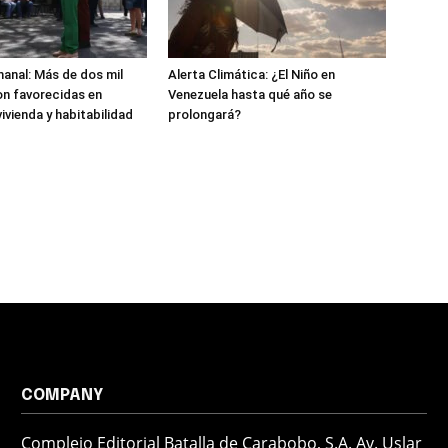
anal: Más de dos mil
Alerta Climática: ¿El Niño en
n favorecidas en
Venezuela hasta qué año se
ivienda y habitabilidad
prolongará?
COMPANY
Complejo Editorial Batalla de Carabobo, S.A. Av. Uslar