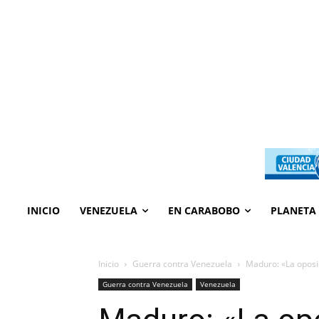
INICIO
VENEZUELA
EN CARABOBO
PLANETA
Inicio
Guerra contra Venezuela
Maduro: «La oposic
Guerra contra Venezuela
Venezuela