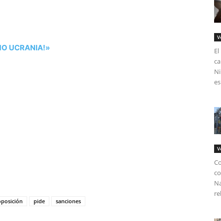
V
MO UCRANIA!»
El
ca
Ni
es
V
Co
tir
co
Na
re
oposición
pide
sanciones