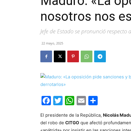
Maduro: «La opo
nosotros nos es
Jefe de Estado se pronunció respecto 
22 mayo, 2025
Facebook
Twitter
WhatsApp
Email
Compar
El presidente de la República,
Nicolás Mad
del robo de
CITGO
que afectó profundamente
«apátrida» por insistir en las sanciones int