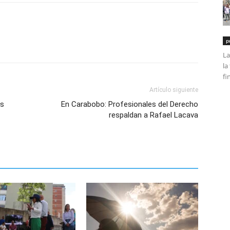
p
La
la
fi
Artículo siguiente
ás
En Carabobo: Profesionales del Derecho
respaldan a Rafael Lacava