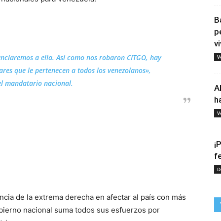
B
p
vi
unciaremos a ella. Así como nos robaron CITGO, hay
V
res que le pertenecen a todos los venezolanos»,
el mandatario nacional.
A
h
V
¡
f
D
ncia de la extrema derecha en afectar al país con más
bierno nacional suma todos sus esfuerzos por