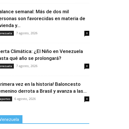
alance semanal: Más de dos mil
ersonas son favorecidas en materia de
vienda y...
7 agosto, 2026
enezuela
0
lerta Climática: ¿El Niño en Venezuela
asta qué año se prolongará?
7 agosto, 2026
enezuela
0
Primera vez en la historia! Baloncesto
emenino derrota a Brasil y avanza a las...
6 agosto, 2026
eportes
0
Venezuela