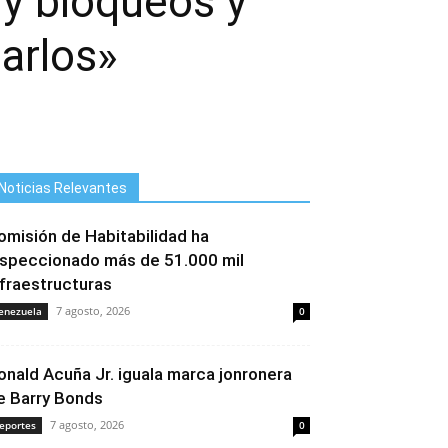
 y bloqueos y
arlos»
Noticias Relevantes
omisión de Habitabilidad ha
nspeccionado más de 51.000 mil
nfraestructuras
7 agosto, 2026
enezuela
0
onald Acuña Jr. iguala marca jonronera
e Barry Bonds
7 agosto, 2026
eportes
0