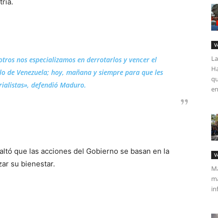
tria.
V
La
otros nos especializamos en derrotarlos y vencer el
Ha
blo de Venezuela; hoy, mañana y siempre para que les
qu
rialistas», defendió Maduro.
en
altó que las acciones del Gobierno se basan en la
V
zar su bienestar.
Má
ma
in