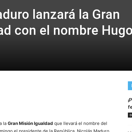
duro lanzará la Gran
ad con el nombre Hug
¡
tir
f
D
a la
Gran Misión Igualdad
que llevará el nombre del
omingo el presidente de la República, Nicolás Maduro.