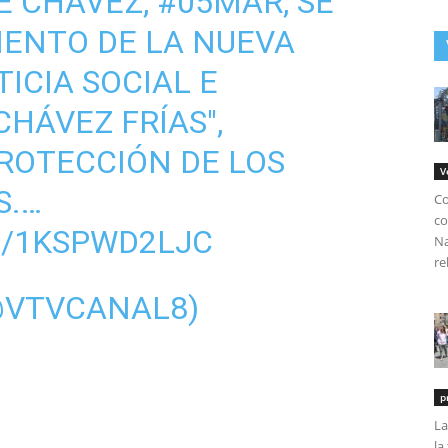
 CHÁVEZ,
#05MAR
, SE
IENTO DE LA NUEVA
ICIA SOCIAL E
HÁVEZ FRÍAS",
PROTECCIÓN DE LOS
V
S.…
Co
co
M/1KSPWD2LJC
Na
re
@VTVCANAL8)
p
La
la