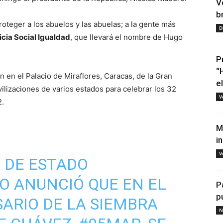
V
b
oteger a los abuelos y las abuelas; a la gente más
D
icia Social Igualdad
, que llevará el nombre de Hugo
P
“
n en el Palacio de Miraflores, Caracas, de la Gran
e
ilizaciones de varios estados para celebrar los 32
V
2.
M
i
V
E DE ESTADO
O
ANUNCIÓ QUE EN EL
P
p
ARIO DE LA SIEMBRA
N