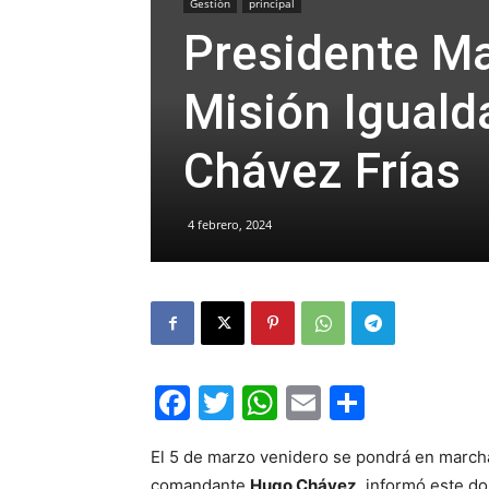
Gestión
principal
Presidente Ma
Misión Iguald
Chávez Frías
4 febrero, 2024
Facebook
Twitter
WhatsApp
Email
Compar
El 5 de marzo venidero se pondrá en march
comandante
Hugo Chávez
, informó este d