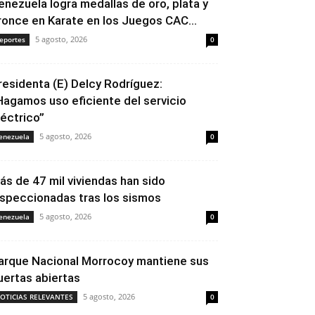
enezuela logra medallas de oro, plata y
ronce en Karate en los Juegos CAC...
5 agosto, 2026
eportes
0
residenta (E) Delcy Rodríguez:
Hagamos uso eficiente del servicio
léctrico”
5 agosto, 2026
enezuela
0
ás de 47 mil viviendas han sido
nspeccionadas tras los sismos
5 agosto, 2026
enezuela
0
arque Nacional Morrocoy mantiene sus
uertas abiertas
5 agosto, 2026
OTICIAS RELEVANTES
0