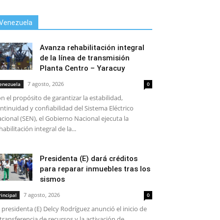
Venezuela
Avanza rehabilitación integral
de la línea de transmisión
Planta Centro – Yaracuy
7 agosto, 2026
enezuela
0
n el propósito de garantizar la estabilidad,
ntinuidad y confiabilidad del Sistema Eléctrico
cional (SEN), el Gobierno Nacional ejecuta la
habilitación integral de la...
Presidenta (E) dará créditos
para reparar inmuebles tras los
sismos
7 agosto, 2026
rincipal
0
 presidenta (E) Delcy Rodríguez anunció el inicio de
 transferencia de recursos y la activación de