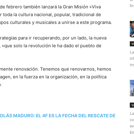
fi
de febrero también lanzará la Gran Misión «Viva
 toda la cultura nacional, popular, tradicional de
upos culturales y musicales a unirse a este programa.
rategias para ir recuperando, por un lado, la nueva
V
, «que solo la revolución le ha dado el pueblo de
La
in
in
emente renovación. Tenemos que renovarnos, hemos
gen, en la fuerza en la organización, en la política
ó
.
V
La
OLÁS MADURO: EL 4F ES LA FECHA DEL RESCATE DE
co
ev
En