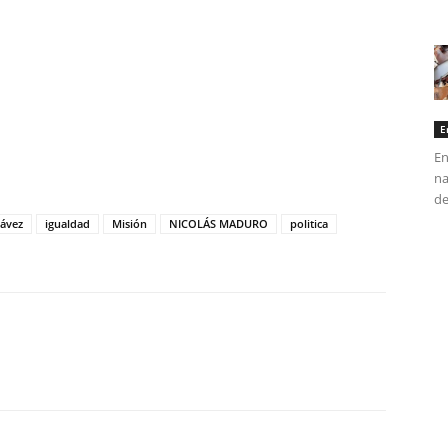
E
tir
En
na
de
ávez
igualdad
Misión
NICOLÁS MADURO
politica