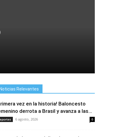
o
Noticias Relevantes
Primera vez en la historia! Baloncesto
emenino derrota a Brasil y avanza a las...
6 agosto, 2026
eportes
0