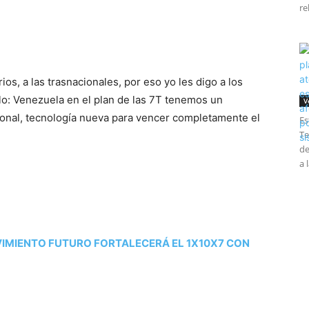
re
rios, a las trasnacionales, por eso yo les digo a los
lo: Venezuela en el plan de las 7T tenemos un
V
ional, tecnología nueva para vencer completamente el
Es
Te
de
a 
IMIENTO FUTURO FORTALECERÁ EL 1X10X7 CON