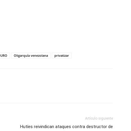
tir
DURO
Oligarquía venezolana
privatizar
Artículo siguiente
Hutíes reivindican ataques contra destructor de