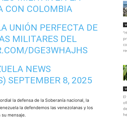
A CON COLOMBIA
 LA UNIÓN PERFECTA DE
V
“H
AS MILITARES DEL
pr
co
ER.COM/DGE3WHAJHS
re
ZUELA NEWS
S)
SEPTEMBER 8, 2025
V
El
rdial la defensa de la Soberanía nacional, la
of
A Venezuela la defendemos las venezolanas y los
de
he
n su mensaje.