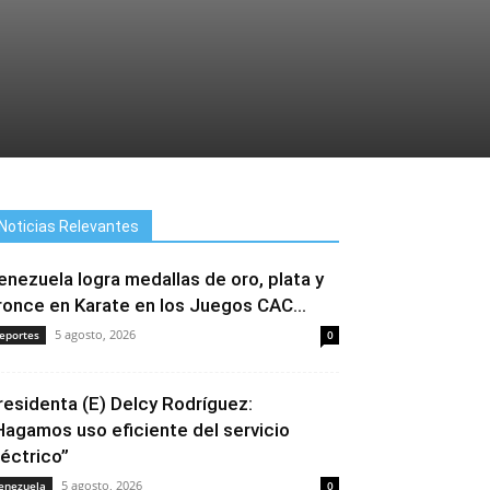
Noticias Relevantes
enezuela logra medallas de oro, plata y
ronce en Karate en los Juegos CAC...
5 agosto, 2026
eportes
0
residenta (E) Delcy Rodríguez:
Hagamos uso eficiente del servicio
léctrico”
5 agosto, 2026
enezuela
0