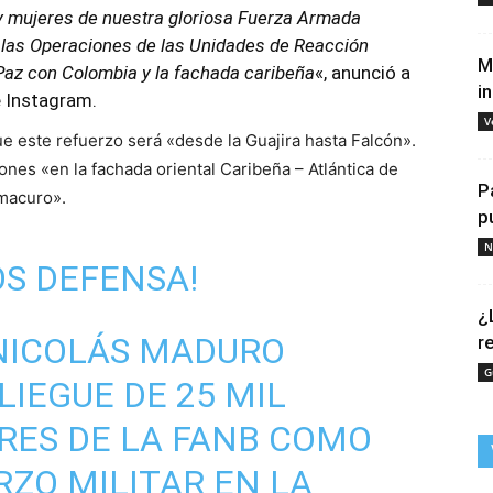
y mujeres de nuestra gloriosa Fuerza Armada
r las Operaciones de las Unidades de Reacción
M
Paz con Colombia y la fachada caribeña
«, anunció a
i
e Instagram.
V
ue este refuerzo será «desde la Guajira hasta Falcón».
ones «en la fachada oriental Caribeña – Atlántica de
P
Amacuro».
p
N
OS DEFENSA!
¿
 NICOLÁS MADURO
r
G
LIEGUE DE 25 MIL
RES DE LA FANB COMO
RZO MILITAR EN LA