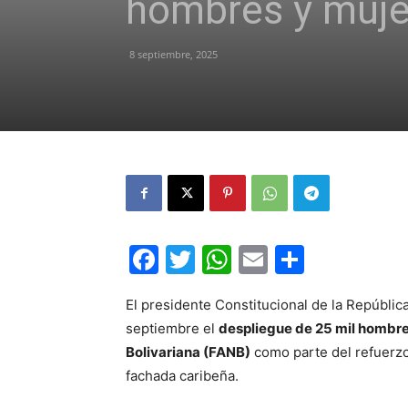
hombres y muje
8 septiembre, 2025
Facebook
Twitter
WhatsApp
Email
Compar
El presidente Constitucional de la Repúbli
septiembre el
despliegue de 25 mil hombre
Bolivariana (FANB)
como parte del refuerzo 
fachada caribeña.