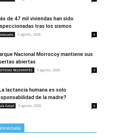
ás de 47 mil viviendas han sido
nspeccionadas tras los sismos
5 agosto, 2026
enezuela
0
arque Nacional Morrocoy mantiene sus
uertas abiertas
5 agosto, 2026
OTICIAS RELEVANTES
0
La lactancia humana es solo
esponsabilidad de la madre?
5 agosto, 2026
uía Salud
0
Venezuela