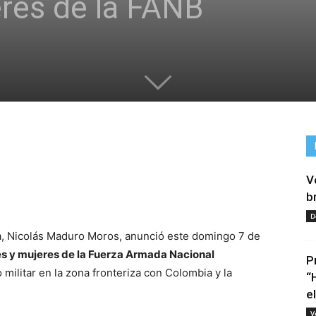
res de la FANB
V
tir
b
D
ca, Nicolás Maduro Moros, anunció este domingo 7 de
s y mujeres de la Fuerza Armada Nacional
P
militar en la zona fronteriza con Colombia y la
“
e
V