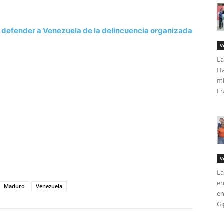
 defender a Venezuela de la delincuencia organizada
V
La
Ha
mi
Fr
tir
V
La
en
Maduro
Venezuela
en
Gi