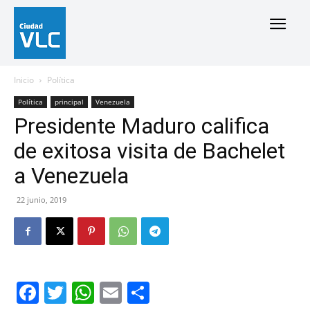
Inicio
Política
Política
principal
Venezuela
Presidente Maduro califica
de exitosa visita de Bachelet
a Venezuela
22 junio, 2019
Facebook
Twitter
WhatsApp
Email
Compartir