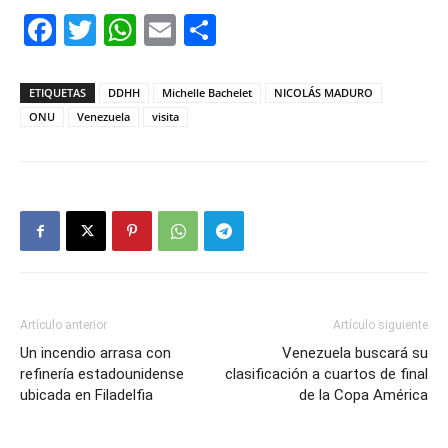
Facebook
Twitter
WhatsApp
Email
Compartir
ETIQUETAS
DDHH
Michelle Bachelet
NICOLÁS MADURO
ONU
Venezuela
visita
Artículo anterior
Artículo siguiente
Un incendio arrasa con
Venezuela buscará su
refinería estadounidense
clasificación a cuartos de final
ubicada en Filadelfia
de la Copa América