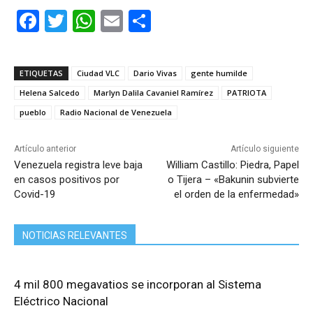
F
T
W
E
C
a
w
h
m
o
c
itt
at
ai
m
ETIQUETAS
Ciudad VLC
Dario Vivas
gente humilde
e
er
s
l
p
Helena Salcedo
Marlyn Dalila Cavaniel Ramírez
PATRIOTA
b
A
ar
pueblo
Radio Nacional de Venezuela
o
p
tir
o
p
Artículo anterior
Artículo siguiente
Venezuela registra leve baja
William Castillo: Piedra, Papel
k
en casos positivos por
o Tijera – «Bakunin subvierte
Covid-19
el orden de la enfermedad»
NOTICIAS RELEVANTES
4 mil 800 megavatios se incorporan al Sistema
Eléctrico Nacional