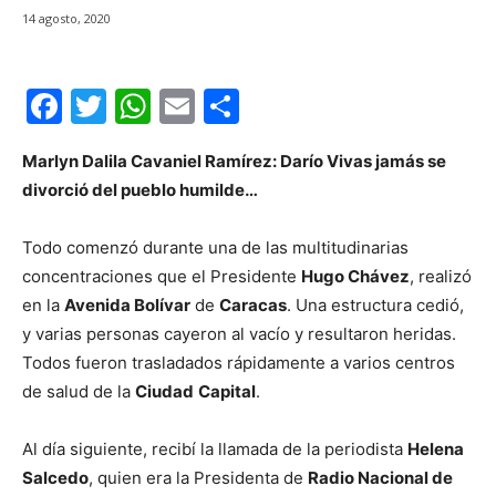
14 agosto, 2020
F
T
W
E
C
a
w
h
m
o
Marlyn Dalila Cavaniel Ramírez: Darío Vivas jamás se
c
itt
at
ai
m
divorció del pueblo humilde…
e
er
s
l
p
b
A
ar
Todo comenzó durante una de las multitudinarias
o
p
tir
concentraciones que el Presidente
Hugo Chávez
, realizó
en la
Avenida Bolívar
de
Caracas
. Una estructura cedió,
o
p
y varias personas cayeron al vacío y resultaron heridas.
k
Todos fueron trasladados rápidamente a varios centros
de salud de la
Ciudad
Capital
.
Al día siguiente, recibí la llamada de la periodista
Helena
Salcedo
, quien era la Presidenta de
Radio Nacional de