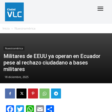
Inicio
Nuestramérica
Nuestramérica
Militares de EEUU ya operan en Ecuador
pese al rechazo ciudadano a bases
militares
18 diciembre, 2025
Facebook
Twitter
WhatsApp
Email
Compartir