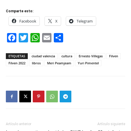
Comparte esto:
Facebook
X
Telegram
Facebook
Twitter
WhatsApp
Email
Compartir
ETIQUETAS
ciudad valencia
cultura
Ernesto Villegas
Filven
Filven 2022
libros
Meri Peamjeam
Yuri Pimentel
Artículo anterior
Artículo siguiente