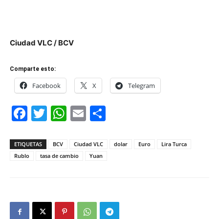
Ciudad VLC / BCV
Comparte esto:
Facebook
X
Telegram
Facebook
Twitter
WhatsApp
Email
Compartir
ETIQUETAS
BCV
Ciudad VLC
dolar
Euro
Lira Turca
Rublo
tasa de cambio
Yuan