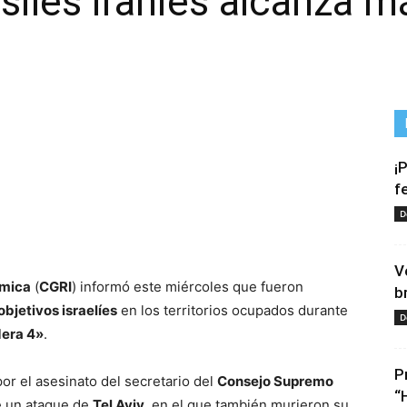
isiles iraníes alcanza 
¡
f
D
tir
V
ámica
(
CGRI
) informó este miércoles que fueron
b
objetivos israelíes
en los territorios ocupados durante
D
era 4»
.
P
por el asesinato del secretario del
Consejo Supremo
“
te un ataque de
Tel Aviv
, en el que también murieron su