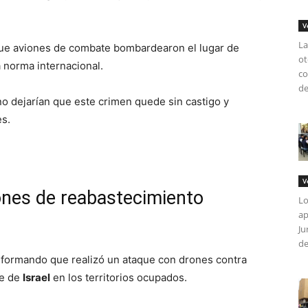
V
La
 que aviones de combate bombardearon el lugar de
ot
a norma internacional.
co
de
o dejarían que este crimen quede sin castigo y
es.
V
iones de reabastecimiento
Lo
ap
Ju
de
formando que realizó un ataque con drones contra
le de
Israel
en los territorios ocupados.