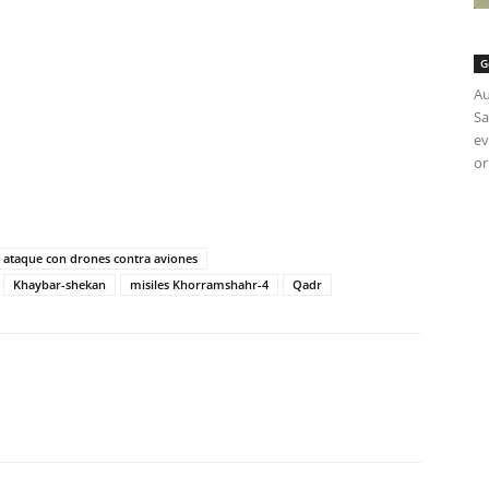
G
Au
Sa
ev
or
tir
ataque con drones contra aviones
Khaybar-shekan
misiles Khorramshahr-4
Qadr