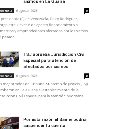
sismos en La Guaira
6 agosto, 2026
enezuela
0
 presidenta (E) de Venezuela, Delcy Rodríguez,
orga este jueves 6 de agosto financiamiento a
mercios y emprendedores afectados por los sismos
l pasado...
TSJ aprueba Jurisdicción Civil
Especial para atención de
afectados por sismos
6 agosto, 2026
enezuela
0
s magistrados del Tribunal Supremo de Justicia (TSJ)
robaron en Sala Plena el establecimiento de la
risdicción Civil Especial para la atención prioritaria
...
Por esta razón el Saime podría
suspender tu cuenta