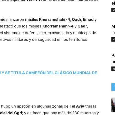
e
V
aníes lanzaron
misiles Khorramshahr-4, Qadr, Emad y
destacó que los misiles
Khorramshahr-4
y
Qadr
,
M
i
 el sistema de defensa aérea avanzado y multicapa de
etivos militares y de seguridad en los territorios
V
P
p
N
 Y SE TITULA CAMPEÓN DEL CLÁSICO MUNDIAL DE
e, hubo un apagón en algunas zonas de
Tel Aviv
tras la
ial del Cgri
; y estiman que hay más de 230 muertos y