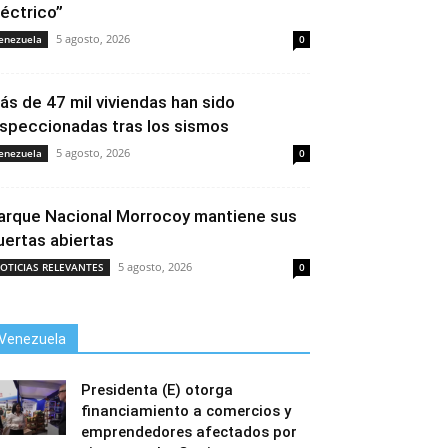
léctrico”
5 agosto, 2026
enezuela
0
ás de 47 mil viviendas han sido
nspeccionadas tras los sismos
5 agosto, 2026
enezuela
0
arque Nacional Morrocoy mantiene sus
uertas abiertas
5 agosto, 2026
OTICIAS RELEVANTES
0
Venezuela
Presidenta (E) otorga
financiamiento a comercios y
emprendedores afectados por