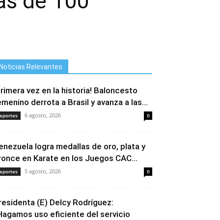
más de 100
Noticias Relevantes
Primera vez en la historia! Baloncesto
emenino derrota a Brasil y avanza a las...
6 agosto, 2026
eportes
0
enezuela logra medallas de oro, plata y
ronce en Karate en los Juegos CAC...
5 agosto, 2026
eportes
0
residenta (E) Delcy Rodríguez:
Hagamos uso eficiente del servicio