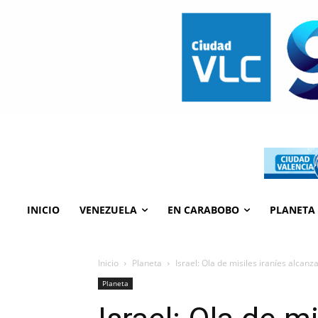
INICIO
VENEZUELA
EN CARABOBO
PLANETA
Inicio
Planeta
Israel: Ola de misiles iraníes alcan
Planeta