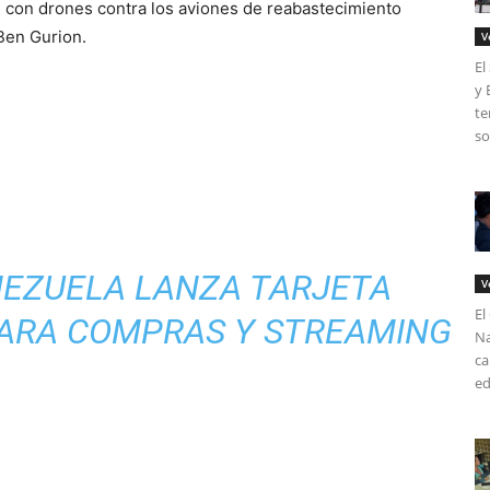
 con drones contra los aviones de reabastecimiento
Ben Gurion.
V
El
y 
te
so
NEZUELA LANZA TARJETA
V
El
PARA COMPRAS Y STREAMING
Na
ca
ed