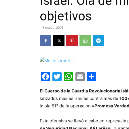
Israel: Ola de m
objetivos
18 marzo, 2026
Facebook
Twitter
WhatsApp
Email
Compar
El Cuerpo de la Guardia Revolucionaria Isl
lanzados misiles iraníes contra más de
100 
la ola 61° de la operación
«Promesa Verdad
Esta ofensiva se llevó a cabo en represalia 
de Seguridad Nacional
,
Ali Larijan
i, duran