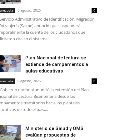
6 agosto, 2026
enezuela
0
 Servicio Administrativo de Identificación, Migración
Extranjería (Saime) anunció que suspenderá
mporalmente la cuenta de los ciudadanos que
licitaron cita en el sistema...
Plan Nacional de lectura se
extiende de campamentos a
aulas educativas
6 agosto, 2026
enezuela
0
 Gobierno nacional anunció la extensión del Plan
cional de Lectura Bicentenaria desde los
mpamentos transitorios hacia los planteles
ucativos de todo el país,...
Ministerio de Salud y OMS
evalúan propuestas de