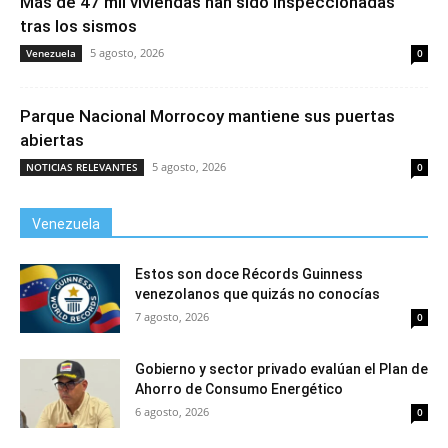
Más de 47 mil viviendas han sido inspeccionadas
tras los sismos
5 agosto, 2026
Venezuela
0
Parque Nacional Morrocoy mantiene sus puertas
abiertas
5 agosto, 2026
NOTICIAS RELEVANTES
0
Venezuela
Estos son doce Récords Guinness
venezolanos que quizás no conocías
7 agosto, 2026
0
Gobierno y sector privado evalúan el Plan de
Ahorro de Consumo Energético
6 agosto, 2026
0