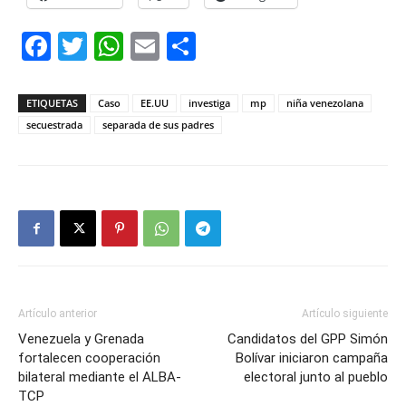
Facebook
Twitter
WhatsApp
Email
Compartir
ETIQUETAS
Caso
EE.UU
investiga
mp
niña venezolana
secuestrada
separada de sus padres
Artículo anterior
Artículo siguiente
Venezuela y Grenada
Candidatos del GPP Simón
fortalecen cooperación
Bolívar iniciaron campaña
bilateral mediante el ALBA-
electoral junto al pueblo
TCP