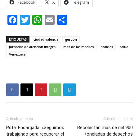
Facebook
X
Telegram
Facebook
Twitter
WhatsApp
Email
Compartir
ETIQUETAS
ciudad valencia
gestión
Jornadas de atención integral
mes de las madres
noticias
salud
Venezuela
Artículo anterior
Artículo siguiente
Pdta. Encargada: «Seguimos
Recolectan más de mil 900
trabajando para recuperar el
toneladas de desechos