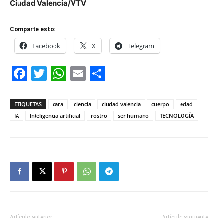
Ciudad Valencia/VTV
Comparte esto:
Facebook
X
Telegram
Facebook
Twitter
WhatsApp
Email
Compartir
ETIQUETAS
cara
ciencia
ciudad valencia
cuerpo
edad
IA
Inteligencia artificial
rostro
ser humano
TECNOLOGÍA
Artículo anterior
Artículo siguiente