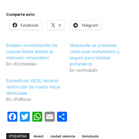
Comparte esto:
Facebook
X
Telegram
Evalúan incorporación de
Venezuela se posiciona
nuevas líneas aéreas al
como país multidestino y
mercado venezolano
seguro para turistas
En «Economía»
extranjeros
En «principal»
Extraoficial: EEUU levantó
restricción de vuelos hacia
Venezuela
En «Política»
Facebook
Twitter
WhatsApp
Email
Compartir
ETIQUETAS
Avavit
ciudad valencia
Venezuela