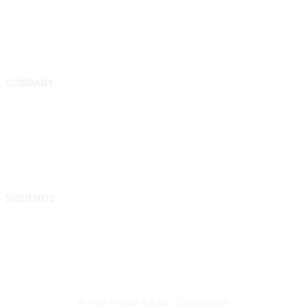
COMPANY
Complejo Editorial Batalla de Carabobo, S.A. Av. Uslar
entre Lara y Michelena, Complejo Editorial Batalla de
Carabobo, municipio Valencia - Carabobo RIF:
G200116609
SÍGUENOS
© 2017 CEBAC S.A RIF: G200116609