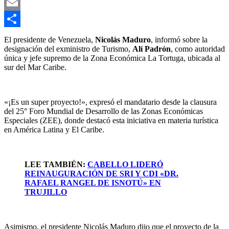
WhatsApp
Email
Compartir
El presidente de Venezuela,
Nicolás Maduro
, informó sobre la
designación del exministro de Turismo,
Alí Padrón
, como autoridad
única y jefe supremo de la Zona Económica La Tortuga, ubicada al
sur del Mar Caribe.
«¡Es un super proyecto!», expresó el mandatario desde la clausura
del 25° Foro Mundial de Desarrollo de las Zonas Económicas
Especiales (ZEE), donde destacó esta iniciativa en materia turística
en América Latina y El Caribe.
LEE TAMBIÉN:
CABELLO LIDERÓ
REINAUGURACIÓN DE SRI Y CDI «DR.
RAFAEL RANGEL DE ISNOTÚ» EN
TRUJILLO
Asimismo, el presidente Nicolás Maduro dijo que el proyecto de la