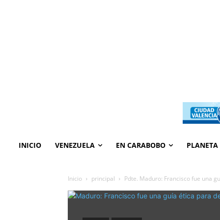
INICIO
VENEZUELA
EN CARABOBO
PLANETA
Inicio
principal
Pdte. Maduro: Francisco fue una gu