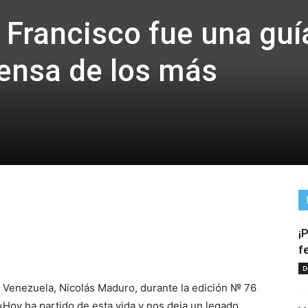
 Francisco fue una guí
fensa de los más
¡
tir
f
D
e Venezuela, Nicolás Maduro, durante la edición № 76
oy ha partido de esta vida y nos deja un legado