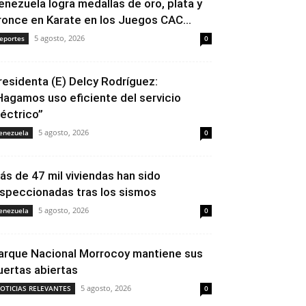
enezuela logra medallas de oro, plata y
ronce en Karate en los Juegos CAC...
5 agosto, 2026
eportes
0
residenta (E) Delcy Rodríguez:
Hagamos uso eficiente del servicio
léctrico”
5 agosto, 2026
enezuela
0
ás de 47 mil viviendas han sido
nspeccionadas tras los sismos
5 agosto, 2026
enezuela
0
arque Nacional Morrocoy mantiene sus
uertas abiertas
5 agosto, 2026
OTICIAS RELEVANTES
0