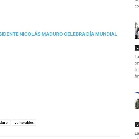
co
SIDENTE NICOLÁS MADURO CELEBRA DÍA MUNDIAL
V
La
or
tu
fi
tir
duro
vulnerables
V
La