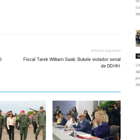
ot
co
de
Artículo siguiente
V
ó
Fiscal Tarek William Saab: Bukele violador serial
Lo
de DD.HH.
ap
Ju
de