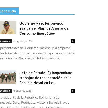
Venezuela
Gobierno y sector privado
evalúan el Plan de Ahorro de
Consumo Energético
6 agosto, 2026
enezuela
0
presentantes del Gobierno nacional y la empresa
ivada instalaron una mesa de trabajo para aportar al
an de Ahorro Nacional, en la búsqueda de...
Jefa de Estado (E) inspecciona
trabajos de recuperación de la
Escuela Naval en La...
6 agosto, 2026
enezuela
0
 presidenta de la República Bolivariana de
nezuela, Delcy Rodríguez, visitó la Escuela Naval,
icada en Catia la Mar, estado La Guaira, para