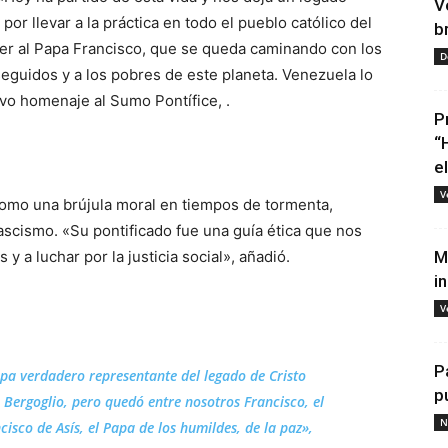
V
or llevar a la práctica en todo el pueblo católico del
b
cer al Papa Francisco, que se queda caminando con los
D
eguidos y a los pobres de este planeta. Venezuela lo
vo homenaje al Sumo Pontífice, .
P
“
e
V
como una brújula moral en tiempos de tormenta,
ascismo. «Su pontificado fue una guía ética que nos
 y a luchar por la justicia social», añadió.
M
i
V
P
pa verdadero representante del legado de Cristo
p
 Bergoglio, pero quedó entre nosotros Francisco, el
N
isco de Asís, el Papa de los humildes, de la paz»,