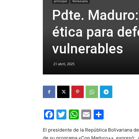
principal
Venezuela
Pdte. Maduro:
ética para de
vulnerables
21 abril, 2025
Facebook
Twitter
WhatsApp
Email
Compar
El presidente de la República Bolivariana d
de su programa «Con Maduro+», expresó: «H