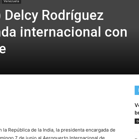
Venezuela
) Delcy Rodríguez
da internacional con
ye
V
tir
b
D
la República de la India, la presidenta encargada de
omingo 7 de junio al Aeropuerto Internacional de