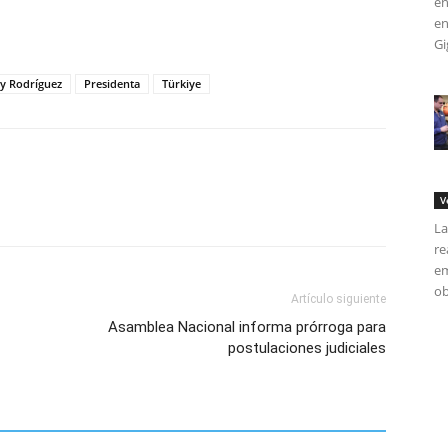
en
tir
en
Gi
cy Rodríguez
Presidenta
Türkiye
V
La
re
em
ob
Artículo siguiente
Asamblea Nacional informa prórroga para
postulaciones judiciales