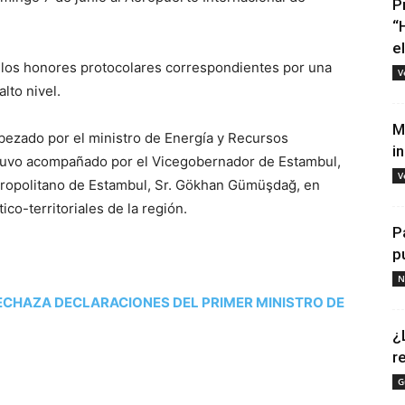
P
“
e
n los honores protocolares correspondientes por una
V
lto nivel.
M
bezado por el ministro de Energía y Recursos
i
estuvo acompañado por el Vicegobernador de Estambul,
V
etropolitano de Estambul, Sr. Gökhan Gümüşdağ, en
ico-territoriales de la región.
P
p
N
ECHAZA DECLARACIONES DEL PRIMER MINISTRO DE
¿
r
G