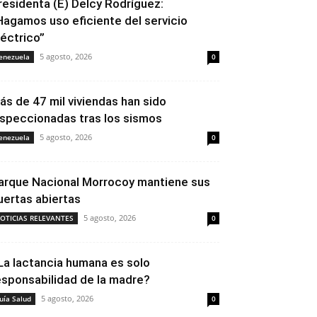
residenta (E) Delcy Rodríguez:
Hagamos uso eficiente del servicio
léctrico”
5 agosto, 2026
enezuela
0
ás de 47 mil viviendas han sido
nspeccionadas tras los sismos
5 agosto, 2026
enezuela
0
arque Nacional Morrocoy mantiene sus
uertas abiertas
5 agosto, 2026
OTICIAS RELEVANTES
0
La lactancia humana es solo
esponsabilidad de la madre?
5 agosto, 2026
uía Salud
0