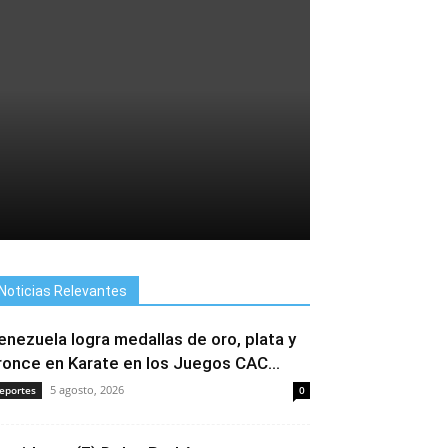
Noticias Relevantes
enezuela logra medallas de oro, plata y
ronce en Karate en los Juegos CAC...
5 agosto, 2026
eportes
0