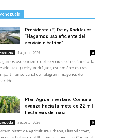
Venezuela
Presidenta (E) Delcy Rodríguez:
“Hagamos uso eficiente del
servicio eléctrico”
5 agosto, 2026
enezuela
0
agamos uso eficiente del servicio eléctrico”, instó la
esidenta (E) Delcy Rodríguez, este miércoles tras
mpartir en su canal de Telegram imágenes del
corrido...
Plan Agroalimentario Comunal
avanza hacia la meta de 22 mil
hectáreas de maíz
5 agosto, 2026
enezuela
0
 viceministro de Agricultura Urbana, Elías Sánchez,
reció un balance del Plan Agroalimentario Comunal,