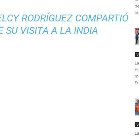
de
he
DELCY RODRÍGUEZ COMPARTIÓ
 SU VISITA A LA INDIA
V
La
Ha
mi
Fr
V
La