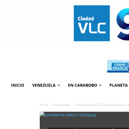
INICIO
VENEZUELA
EN CARABOBO
PLANETA
Inicio
Venezuela
Presidenta (E) Delcy Rodríguez co