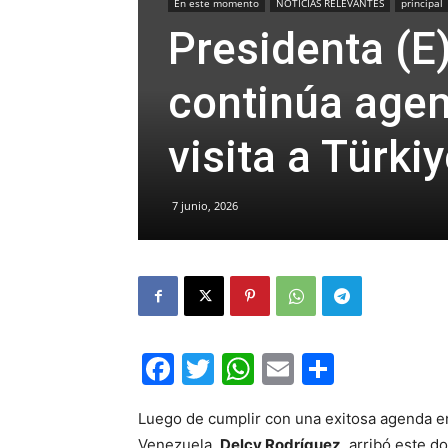
En este momento
NOTICIAS RELEVANTES
principal
Presidenta (E
continúa agen
visita a Türki
7 junio, 2026
Facebook
Twitter
WhatsApp
Email
Compar
Luego de cumplir con una exitosa agenda en 
Venezuela,
Delcy Rodríguez
, arribó este d