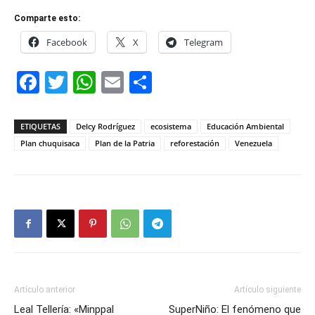
Comparte esto:
Facebook
X
Telegram
Facebook
Twitter
WhatsApp
Email
Compartir
ETIQUETAS
Delcy Rodríguez
ecosistema
Educación Ambiental
Plan chuquisaca
Plan de la Patria
reforestación
Venezuela
Artículo anterior
Artículo siguiente
Leal Tellería: «Minppal
SuperNiño: El fenómeno que