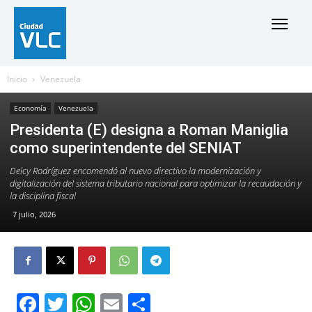
Inicio
Venezuela
Economía
Venezuela
Presidenta (E) designa a Roman Maniglia
como superintendente del SENIAT
Delcy Rodríguez encomendó al nuevo directivo la modernización y
digitalización del sistema tributario nacional para optimizar la recaudación y
la disciplina fiscal
7 julio, 2026
Facebook
Twitter
WhatsApp
Email
Compartir