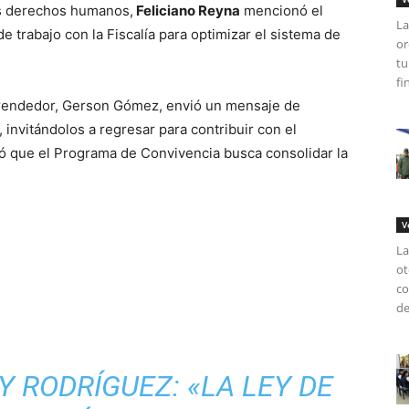
los derechos humanos,
Feliciano Reyna
mencionó el
La
trabajo con la Fiscalía para optimizar el sistema de
or
tu
fi
prendedor, Gerson Gómez, envió un mensaje de
 invitándolos a regresar para contribuir con el
rmó que el Programa de Convivencia busca consolidar la
V
La
ot
co
de
CY RODRÍGUEZ: «LA LEY DE