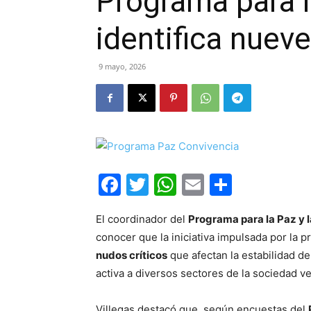
Programa para 
identifica nueve
9 mayo, 2026
Facebook
Twitter
WhatsApp
Email
Compar
El coordinador del
Programa para la Paz y 
conocer que la iniciativa impulsada por la p
nudos críticos
que afectan la estabilidad de
activa a diversos sectores de la sociedad v
Villegas destacó que, según encuestas del