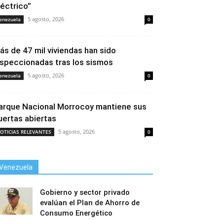
léctrico”
5 agosto, 2026
enezuela
0
ás de 47 mil viviendas han sido
nspeccionadas tras los sismos
5 agosto, 2026
enezuela
0
arque Nacional Morrocoy mantiene sus
uertas abiertas
5 agosto, 2026
OTICIAS RELEVANTES
0
Venezuela
Gobierno y sector privado
evalúan el Plan de Ahorro de
Consumo Energético