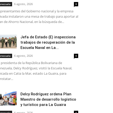
6 agosto, 2026
enezuela
0
presentantes del Gobierno nacional y la empresa
ivada instalaron una mesa de trabajo para aportar al
an de Ahorro Nacional, en la búsqueda de...
Jefa de Estado (E) inspecciona
trabajos de recuperación de la
Escuela Naval en La...
6 agosto, 2026
enezuela
0
 presidenta de la República Bolivariana de
nezuela, Delcy Rodríguez, visitó la Escuela Naval,
icada en Catia la Mar, estado La Guaira, para
nstatar...
Delcy Rodríguez ordena Plan
Maestro de desarrollo logístico
y turístico para La Guaira
6 agosto, 2026
enezuela
0