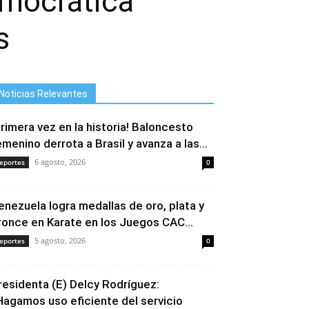
emocrática
s
Noticias Relevantes
Primera vez en la historia! Baloncesto
emenino derrota a Brasil y avanza a las...
6 agosto, 2026
eportes
0
enezuela logra medallas de oro, plata y
ronce en Karate en los Juegos CAC...
5 agosto, 2026
eportes
0
residenta (E) Delcy Rodríguez:
Hagamos uso eficiente del servicio