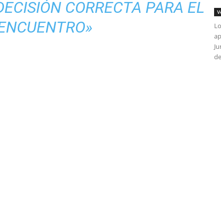
DECISIÓN CORRECTA PARA EL
V
ENCUENTRO»
Lo
ap
Ju
de
tir