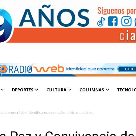
DEPORTES
CULTURA
COLUMNAS
TECNOL
ia democrática identifica nueve nudos críticos sociales