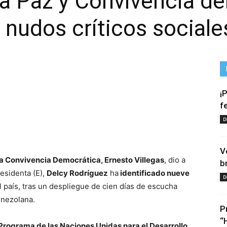
la Paz y Convivencia d
 nudos críticos sociale
¡
f
D
tir
V
la Convivencia Democrática, Ernesto Villegas
, dio a
b
residenta (E),
Delcy Rodríguez
ha
identificado nueve
D
l país, tras un despliegue de cien días de escucha
enezolana.
P
“
Programa de las Naciones Unidas para el Desarrollo