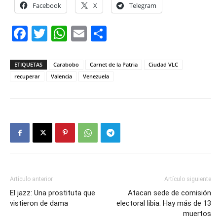
Facebook
X
Telegram
Facebook
Twitter
WhatsApp
Email
Compartir
ETIQUETAS
Carabobo
Carnet de la Patria
Ciudad VLC
recuperar
Valencia
Venezuela
Artículo anterior
Artículo siguiente
El jazz: Una prostituta que
Atacan sede de comisión
vistieron de dama
electoral libia: Hay más de 13
muertos