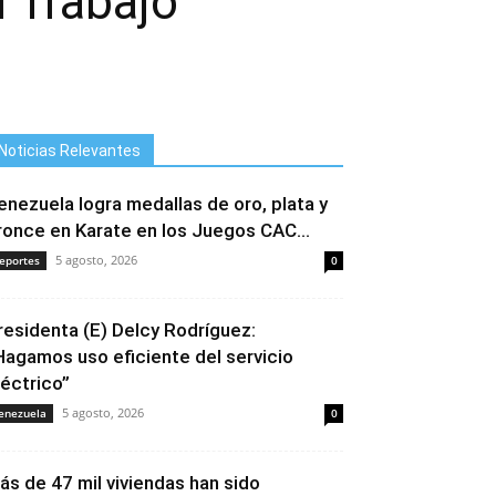
l Trabajo
Noticias Relevantes
enezuela logra medallas de oro, plata y
ronce en Karate en los Juegos CAC...
5 agosto, 2026
eportes
0
residenta (E) Delcy Rodríguez:
Hagamos uso eficiente del servicio
léctrico”
5 agosto, 2026
enezuela
0
ás de 47 mil viviendas han sido