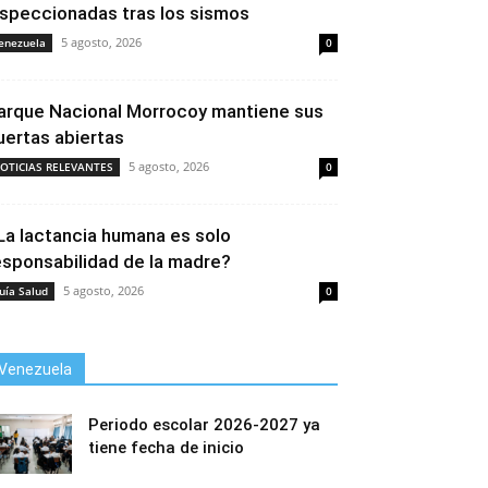
nspeccionadas tras los sismos
5 agosto, 2026
enezuela
0
arque Nacional Morrocoy mantiene sus
uertas abiertas
5 agosto, 2026
OTICIAS RELEVANTES
0
La lactancia humana es solo
esponsabilidad de la madre?
5 agosto, 2026
uía Salud
0
Venezuela
Periodo escolar 2026-2027 ya
tiene fecha de inicio