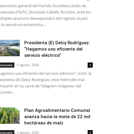
 secretario general del Partido Socialista Unido de
nezuela (PSUV), Diosdado Cabello Rondón, ante los
ltiples anuncios desesperados del regreso al país
 la opositora extremista...
Presidenta (E) Delcy Rodríguez:
“Hagamos uso eficiente del
servicio eléctrico”
5 agosto, 2026
enezuela
0
agamos uso eficiente del servicio eléctrico”, instó la
esidenta (E) Delcy Rodríguez, este miércoles tras
mpartir en su canal de Telegram imágenes del
corrido...
Plan Agroalimentario Comunal
avanza hacia la meta de 22 mil
hectáreas de maíz
5 agosto, 2026
enezuela
0