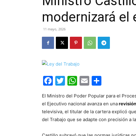
Ministro Castill
modernizará el 
11 mayo, 2026
Facebook
Twitter
WhatsApp
Email
Compar
El Ministro del Poder Popular para el Proce
el Ejecutivo nacional avanza en una
revisió
televisiva, el titular de la cartera explicó q
del Trabajo que se adapte con precisión a l
Castillo subrayó que las normas jurídicas n