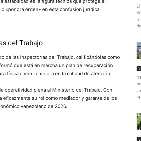
la estabilidad es la figura técnica que protege el
El
io «pondrá orden» en esta confusión jurídica.
Ve
mú
de
as del Trabajo
ro de las Inspectorías del Trabajo, calificándolas como
 Informó que está en marcha un plan de recuperación
V
ura física como la mejora en la calidad de atención.
“H
pr
la operatividad plena al Ministerio del Trabajo. Con
co
re
a eficazmente su rol como mediador y garante de los
económico venezolano de 2026.
V