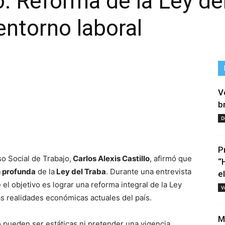
o: Reforma de la Ley de
entorno laboral
V
b
D
tir
P
so Social de Trabajo,
Carlos Alexis Castillo
, afirmó que
“
n profunda
de la
Ley del Traba
. Durante una entrevista
e
ue el objetivo es lograr una reforma integral de la Ley
V
as realidades económicas actuales del país.
M
o pueden ser estáticas ni pretender una vigencia