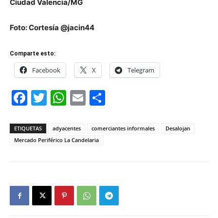
Ciudad Valencia/MG
Foto: Cortesía @jacin44
Comparte esto:
Facebook
X
Telegram
Facebook
Twitter
WhatsApp
Email
Compartir
ETIQUETAS
adyacentes
comerciantes informales
Desalojan
Mercado Periférico La Candelaria