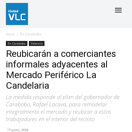
Inicio
En Carabobo
En Carabobo
Valencia
Reubicarán a comerciantes
informales adyacentes al
Mercado Periférico La
Candelaria
La medida responde al plan del gobernador de
Carabobo, Rafael Lacava, para remodelar
integralmente el mercado y reubicar a estos
trabajadores en el interior del recinto
17 junio, 2026